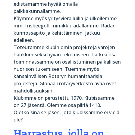
edistämämme hyvää omalla
paikkakunnallamme.
Käymme myös yritysvierailuilla ja ulkoilemme
mm. frisbeegolf -nimikkoradallamme. Radan
kunnossapito ja kehittäminen jatkuu
edelleen.
Toteutamme klubin omia projekteja varojen
hankkimiseksi hyvän tekemiseen. Tärkeä osa
toiminnassamme on osallistuminen paikallisen
nuorison tukemiseen. Tuemme myös
kansainvälisen Rotaryn humanitaarisia
projekteja. Globaali rotaryverkosto avaa ovet
mahdollisuuksiin.
Klubimme on perustettu 1970. Klubissamme
on 27 jäsentä. Olemme osa piiriä 1410.
Oletko sinä se jäsen, jota klubissamme ei vielä
ole?
Harrastus, jolla on