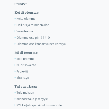
Etusivu
Keitä olemme
Keitä olemme
Hallitus ja toimihenkilöt
Vuositeema
Olemme osa piiriä 1410
Olemme osa kansainvälistä Rotarya
Mitä teemme
Mitä teemme
Nuorisovaihto
Projektit
Yhteistyö
Tule mukaan
Tule mukaan
Kiinnostaako jäsenyys?
RYLA – Johtajuuskoulutus nuorille