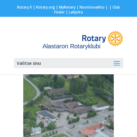
Rotary.fi
|
Rotary.org
|
MyRotary |
Nuorisovaihto
|
| Club
Finder
| Lahjoita
Alastaron Rotaryklubi
Valitse sivu