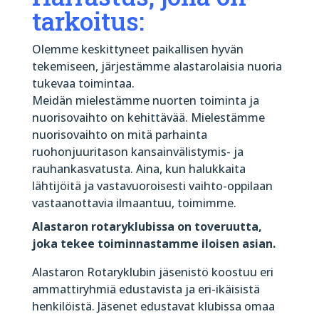
tarkoitus:
Olemme keskittyneet paikallisen hyvän
tekemiseen, järjestämme alastarolaisia nuoria
tukevaa toimintaa.
Meidän mielestämme nuorten toiminta ja
nuorisovaihto on kehittävää. Mielestämme
nuorisovaihto on mitä parhainta
ruohonjuuritason kansainvälistymis- ja
rauhankasvatusta. Aina, kun halukkaita
lähtijöitä ja vastavuoroisesti vaihto-oppilaan
vastaanottavia ilmaantuu, toimimme.
Alastaron rotaryklubissa on toveruutta,
joka tekee toiminnastamme iloisen asian.
Alastaron Rotaryklubin jäsenistö koostuu eri
ammattiryhmiä edustavista ja eri-ikäisistä
henkilöistä. Jäsenet edustavat klubissa omaa