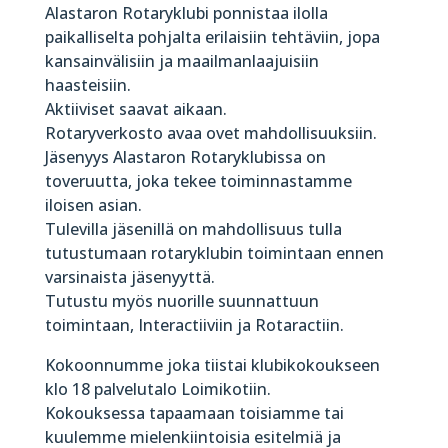
Alastaron Rotaryklubi ponnistaa ilolla
paikalliselta pohjalta erilaisiin tehtäviin, jopa
kansainvälisiin ja maailmanlaajuisiin
haasteisiin.
Aktiiviset saavat aikaan.
Rotaryverkosto avaa ovet mahdollisuuksiin.
Jäsenyys Alastaron Rotaryklubissa on
toveruutta, joka tekee toiminnastamme
iloisen asian.
Tulevilla jäsenillä on mahdollisuus tulla
tutustumaan rotaryklubin toimintaan ennen
varsinaista jäsenyyttä.
Tutustu myös nuorille suunnattuun
toimintaan, Interactiiviin ja Rotaractiin.
Kokoonnumme joka tiistai klubikokoukseen
klo 18 palvelutalo Loimikotiin.
Kokouksessa tapaamaan toisiamme tai
kuulemme mielenkiintoisia esitelmiä ja