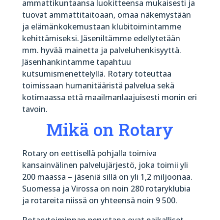
ammattikuntaansa luokitteensa mukaisesti ja
tuovat ammattitaitoaan, omaa näkemystään
ja elämänkokemustaan klubitoimintamme
kehittämiseksi. Jäseniltämme edellytetään
mm. hyvää mainetta ja palveluhenkisyyttä.
Jäsenhankintamme tapahtuu
kutsumismenettelyllä. Rotary toteuttaa
toimissaan humanitääristä palvelua sekä
kotimaassa että maailmanlaajuisesti monin eri
tavoin.
Mikä on Rotary
Rotary on eettisellä pohjalla toimiva
kansainvälinen palvelujärjestö, joka toimii yli
200 maassa – jäseniä sillä on yli 1,2 miljoonaa.
Suomessa ja Virossa on noin 280 rotaryklubia
ja rotareita niissä on yhteensä noin 9 500.
Rotarytoiminnan perustana ovat paikalliset