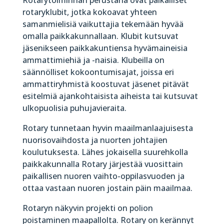
rotaryklubit, jotka kokoavat yhteen
samanmielisiä vaikuttajia tekemään hyvää
omalla paikkakunnallaan. Klubit kutsuvat
jäsenikseen paikkakuntiensa hyvämaineisia
ammattimiehiä ja -naisia. Klubeilla on
säännölliset kokoontumisajat, joissa eri
ammattiryhmistä koostuvat jäsenet pitävät
esitelmiä ajankohtaisista aiheista tai kutsuvat
ulkopuolisia puhujavieraita.
Rotary tunnetaan hyvin maailmanlaajuisesta
nuorisovaihdosta ja nuorten johtajien
koulutuksesta. Lähes jokaisella suurehkolla
paikkakunnalla Rotary järjestää vuosittain
paikallisen nuoren vaihto-oppilasvuoden ja
ottaa vastaan nuoren jostain päin maailmaa.
Rotaryn näkyvin projekti on polion
poistaminen maapallolta. Rotary on kerännyt