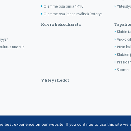
Olemme osa piiriä 1410
Yhteisty
Olemme osa kansainvälistä Rotarya
Kuvia kokouksista
Tapaht
Klubin 
nyys?
Viikko-o
ulutus nuorille
Piirin ka
Klubien 
Presiden
Suomen R
Yhteystiedot
 best experience on our website. If you continue to use this site we w
tietojärjestelmän tietosuojaseloste
|
Henkilötietojen käsittely Rotarytoiminnas