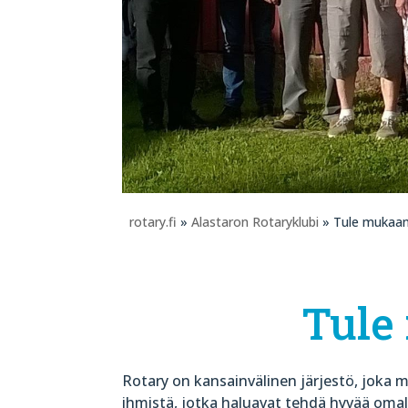
rotary.fi
»
Alastaron Rotaryklubi
» Tule mukaa
Tule
Rotary on kansainvälinen järjestö, joka m
ihmistä, jotka haluavat tehdä hyvää oma