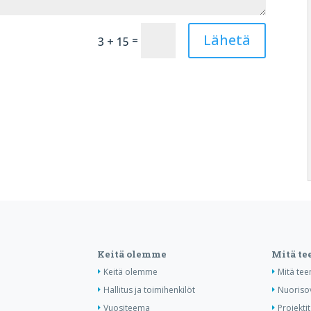
Lähetä
=
3 + 15
Keitä olemme
Mitä t
Keitä olemme
Mitä te
Hallitus ja toimihenkilöt
Nuoriso
Vuositeema
Projektit