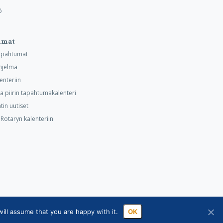
ö
umat
tapahtumat
hjelma
lenteriin
ja piirin tapahtumakalenteri
tin uutiset
otaryn kalenteriin
ill assume that you are happy with it.
OK
sa