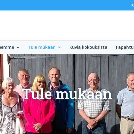
R
teemme
Tule mukaan
Kuvia kokouksista
Tapaht
Tule mukaan