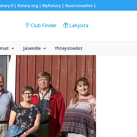
otary.fi
Rotary.org
MyRotary |
Nuorisovaihto
|
|
|
Club Finder
Lahjoita
umat
Jäsenille
Yhteystiedot