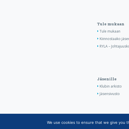
Tule mukaan
Tule mukaan
Kiinnostaako jäse
RYLA – Johtajuusko
Jäsenille
Klubin arkisto
Jäsensivusto
We use cookies to ensure that we give you the
Copyright © Suomen Rotarypalvelu ry 2026 |
Jäsen