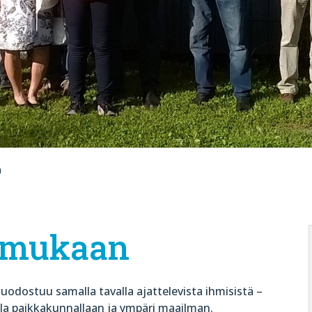
n
 mukaan
uodostuu samalla tavalla ajattelevista ihmisistä –
lla paikkakunnallaan ja ympäri maailman.