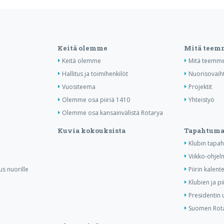
Keitä olemme
Mitä teem
Keitä olemme
Mitä teemm
Hallitus ja toimihenkilöt
Nuorisovaih
Vuositeema
Projektit
Olemme osa piiriä 1410
Yhteistyö
Olemme osa kansainvälistä Rotarya
Kuvia kokouksista
Tapahtuma
Klubin tapa
Viikko-ohjel
us nuorille
Piirin kalente
Klubien ja p
Presidentin 
Suomen Rota