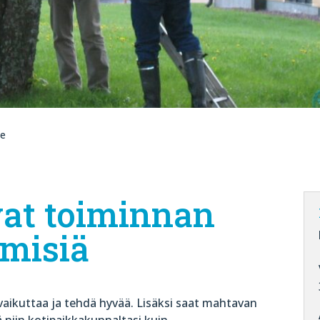
e
vat toiminnan
hmisiä
 vaikuttaa ja tehdä hyvää. Lisäksi saat mahtavan