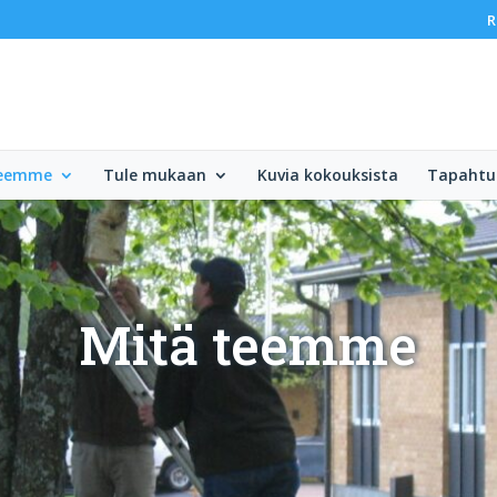
R
teemme
Tule mukaan
Kuvia kokouksista
Tapaht
Mitä teemme