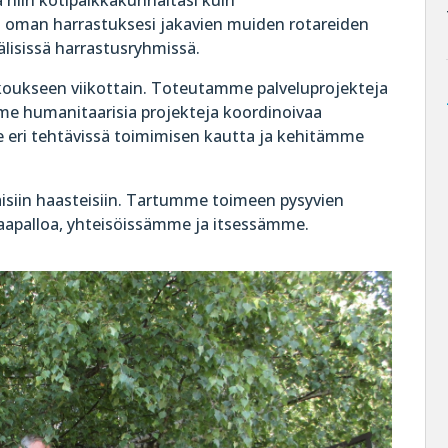
iä niin kotipaikkakunnaltasi kuin
a oman harrastuksesi jakavien muiden rotareiden
lisissä harrastusryhmissä.
koukseen viikottain. Toteutamme palveluprojekteja
mme humanitaarisia projekteja koordinoivaa
eri tehtävissä toimimisen kautta ja kehitämme
siin haasteisiin. Tartumme toimeen pysyvien
apalloa, yhteisöissämme ja itsessämme.