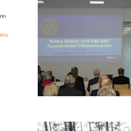
rin
ältä
.