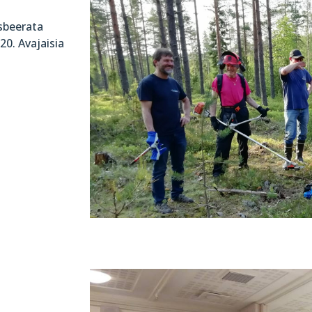
sbeerata
20. Avajaisia