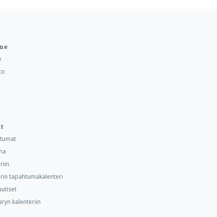
me
e
to
t
htumat
ma
riin
iirin tapahtumakalenteri
uutiset
ryn kalenteriin