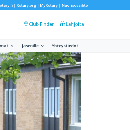
otary.fi
Rotary.org
MyRotary |
Nuorisovaihto
|
|
|
Club Finder
Lahjoita
umat
Jäsenille
Yhteystiedot