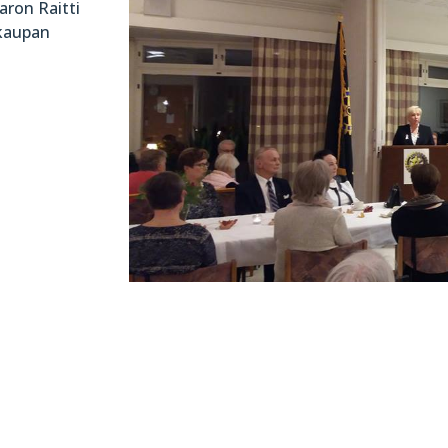
aron Raitti
skaupan