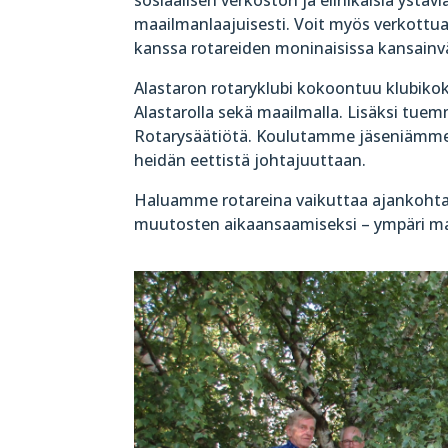
sosiaalisen verkoston ja elinikäisiä ystäv
maailmanlaajuisesti. Voit myös verkottu
kanssa rotareiden moninaisissa kansainvä
Alastaron rotaryklubi kokoontuu klubiko
Alastarolla sekä maailmalla. Lisäksi tue
Rotarysäätiötä. Koulutamme jäseniämme 
heidän eettistä johtajuuttaan.
Haluamme rotareina vaikuttaa ajankohtai
muutosten aikaansaamiseksi – ympäri ma