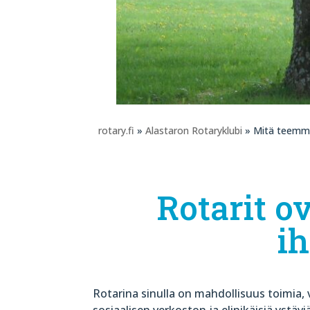
rotary.fi
»
Alastaron Rotaryklubi
» Mitä teemm
Rotarit o
i
Rotarina sinulla on mahdollisuus toimia,