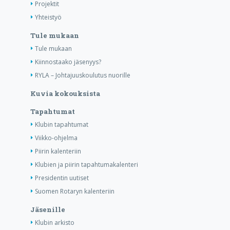
Projektit
Yhteistyö
Tule mukaan
Tule mukaan
Kiinnostaako jäsenyys?
RYLA – Johtajuuskoulutus nuorille
Kuvia kokouksista
Tapahtumat
Klubin tapahtumat
Viikko-ohjelma
Piirin kalenteriin
Klubien ja piirin tapahtumakalenteri
Presidentin uutiset
Suomen Rotaryn kalenteriin
Jäsenille
Klubin arkisto