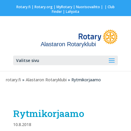
Rotary.fi
|
Rotary.org
|
MyRotary |
Nuorisovaihto
|
| Club
Finder
| Lahjoita
Alastaron Rotaryklubi
Valitse sivu
rotary.fi
»
Alastaron Rotaryklubi
» Rytmikorjaamo
Rytmikorjaamo
10.8.2018