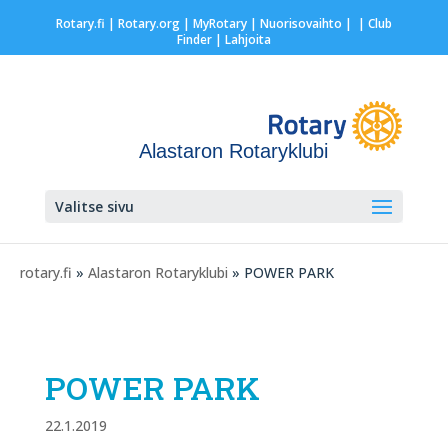
Rotary.fi
|
Rotary.org
|
MyRotary |
Nuorisovaihto
|
| Club
Finder
| Lahjoita
Alastaron Rotaryklubi
Valitse sivu
rotary.fi
»
Alastaron Rotaryklubi
» POWER PARK
POWER PARK
22.1.2019