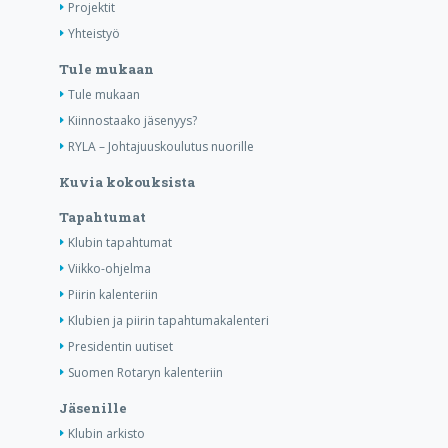
Projektit
Yhteistyö
Tule mukaan
Tule mukaan
Kiinnostaako jäsenyys?
RYLA – Johtajuuskoulutus nuorille
Kuvia kokouksista
Tapahtumat
Klubin tapahtumat
Viikko-ohjelma
Piirin kalenteriin
Klubien ja piirin tapahtumakalenteri
Presidentin uutiset
Suomen Rotaryn kalenteriin
Jäsenille
Klubin arkisto