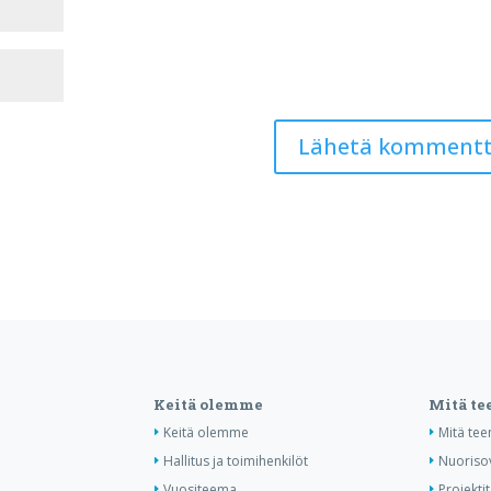
Keitä olemme
Mitä t
Keitä olemme
Mitä te
Hallitus ja toimihenkilöt
Nuoriso
Vuositeema
Projektit