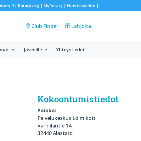
otary.fi
Rotary.org
MyRotary |
Nuorisovaihto
|
|
|
Club Finder
Lahjoita
umat
Jäsenille
Yhteystiedot
Kokoontumistiedot
Paikka:
Palvelukeskus Loimikoti
Vänniläntie 14
32440 Alastaro