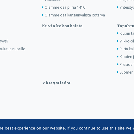
Olemme osa piiriä 1410
Yhteisty
Olemme osa kansainvälistä Rotarya
Kuvia kokouksista
Tapaht
Klubin 
nyys?
Viikko-o
ulutus nuorille
Piirin ka
Klubien 
Presiden
Suomen R
Yhteystiedot
 best experience on our website. If you continue to use this site we w
tietojärjestelmän tietosuojaseloste
|
Henkilötietojen käsittely Rotarytoiminnas