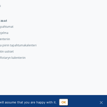
ö
umat
tapahtumat
hjelma
lenteriin
ja piirin tapahtumakalenteri
tin uutiset
otaryn kalenteriin
ill assume that you are happy with it.
OK
sa