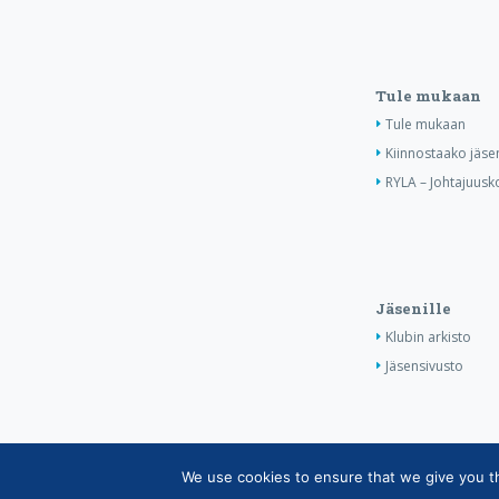
Tule mukaan
Tule mukaan
Kiinnostaako jäse
RYLA – Johtajuusko
Jäsenille
Klubin arkisto
Jäsensivusto
We use cookies to ensure that we give you the
Copyright © Suomen Rotarypalvelu ry 2026 |
Jäsen