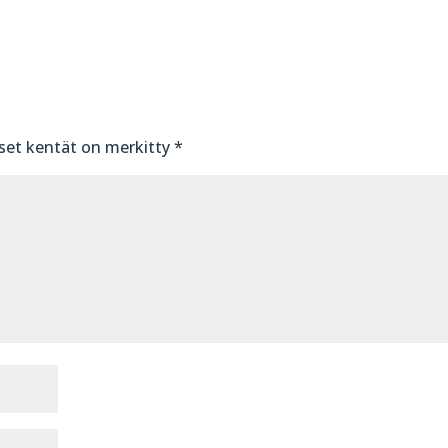
iset kentät on merkitty
*