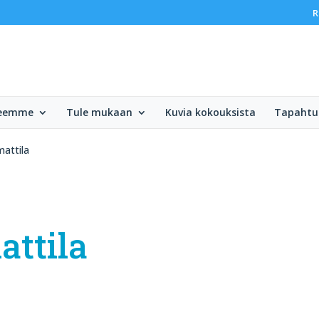
R
teemme
Tule mukaan
Kuvia kokouksista
Tapaht
attila
ttila