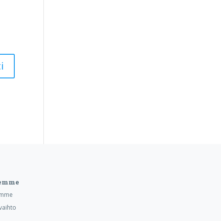
eemme
emme
vaihto