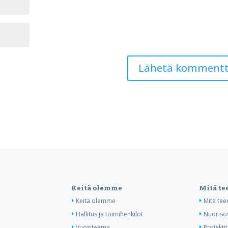
Keitä olemme
Mitä t
Keitä olemme
Mitä te
Hallitus ja toimihenkilöt
Nuoriso
Vuositeema
Projektit