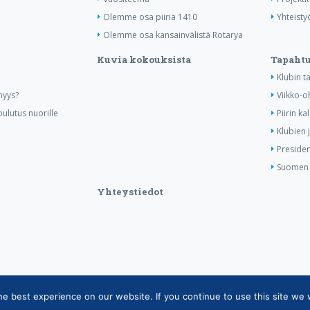
Olemme osa piiriä 1410
Yhteisty
Olemme osa kansainvälistä Rotarya
Kuvia kokouksista
Tapaht
Klubin 
nyys?
Viikko-o
ulutus nuorille
Piirin ka
Klubien 
Presiden
Suomen R
Yhteystiedot
 best experience on our website. If you continue to use this site we w
tietojärjestelmän tietosuojaseloste
|
Henkilötietojen käsittely Rotarytoiminnas