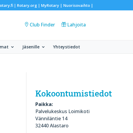
otary.fi
Rotary.org
MyRotary |
Nuorisovaihto
|
|
|
Club Finder
Lahjoita
umat
Jäsenille
Yhteystiedot
Kokoontumistiedot
Paikka:
Palvelukeskus Loimikoti
Vänniläntie 14
32440 Alastaro