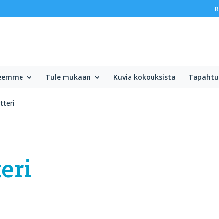
R
teemme
Tule mukaan
Kuvia kokouksista
Tapaht
tteri
eri