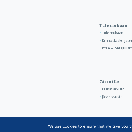
Tule mukaan
Tule mukaan
Kiinnostaako jäse
RYLA – Johtajuusko
Jäsenille
Klubin arkisto
Jäsensivusto
We use cookies to ensure that we give you the
Copyright © Suomen Rotarypalvelu ry 2026 |
Jäsen