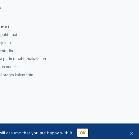
ö
umat
tapahtumat
hjelma
lenteriin
ja piirin tapahtumakalenteri
tin uutiset
otaryn kalenteriin
ill assume that you are happy with it.
OK
sa