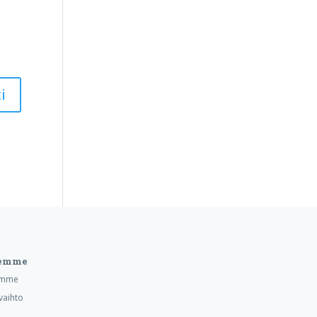
eemme
emme
vaihto