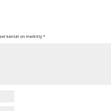
iset kentät on merkitty
*