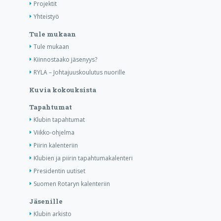
Projektit
Yhteistyö
Tule mukaan
Tule mukaan
Kiinnostaako jäsenyys?
RYLA – Johtajuuskoulutus nuorille
Kuvia kokouksista
Tapahtumat
Klubin tapahtumat
Viikko-ohjelma
Piirin kalenteriin
Klubien ja piirin tapahtumakalenteri
Presidentin uutiset
Suomen Rotaryn kalenteriin
Jäsenille
Klubin arkisto