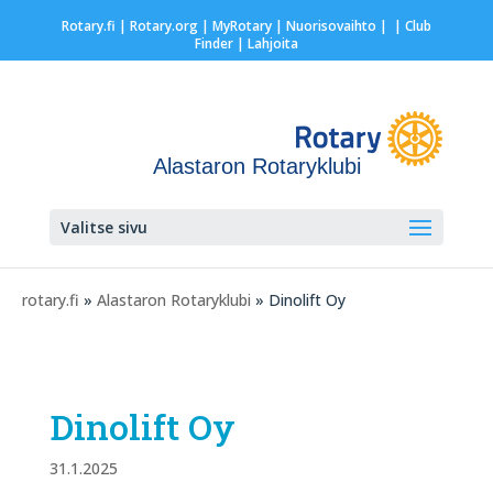
Rotary.fi
|
Rotary.org
|
MyRotary |
Nuorisovaihto
|
| Club
Finder
| Lahjoita
Alastaron Rotaryklubi
Valitse sivu
rotary.fi
»
Alastaron Rotaryklubi
» Dinolift Oy
Dinolift Oy
31.1.2025