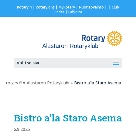
Rotary.fi
|
Rotary.org
|
MyRotary |
Nuorisovaihto
|
| Club
Finder
| Lahjoita
Alastaron Rotaryklubi
Valitse sivu
rotary.fi
»
Alastaron Rotaryklubi
» Bistro a’la Staro Asema
Bistro a’la Staro Asema
6.9.2025