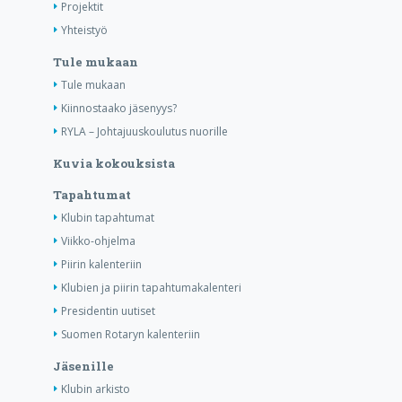
Projektit
Yhteistyö
Tule mukaan
Tule mukaan
Kiinnostaako jäsenyys?
RYLA – Johtajuuskoulutus nuorille
Kuvia kokouksista
Tapahtumat
Klubin tapahtumat
Viikko-ohjelma
Piirin kalenteriin
Klubien ja piirin tapahtumakalenteri
Presidentin uutiset
Suomen Rotaryn kalenteriin
Jäsenille
Klubin arkisto