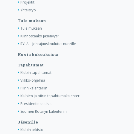
Projektit
Yhteistyö
Tule mukaan
Tule mukaan
Kiinnostaako jäsenyys?
RYLA – Johtajuuskoulutus nuorille
Kuvia kokouksista
Tapahtumat
Klubin tapahtumat
Viikko-ohjelma
Piirin kalenteriin
Klubien ja piirin tapahtumakalenteri
Presidentin uutiset
Suomen Rotaryn kalenteriin
Jäsenille
Klubin arkisto