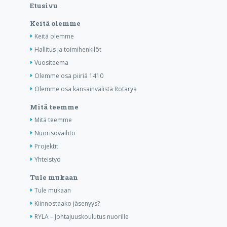
Etusivu
Keitä olemme
Keitä olemme
Hallitus ja toimihenkilöt
Vuositeema
Olemme osa piiriä 1410
Olemme osa kansainvälistä Rotarya
Mitä teemme
Mitä teemme
Nuorisovaihto
Projektit
Yhteistyö
Tule mukaan
Tule mukaan
Kiinnostaako jäsenyys?
RYLA – Johtajuuskoulutus nuorille