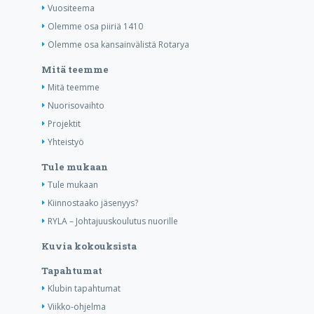
Vuositeema
Olemme osa piiriä 1410
Olemme osa kansainvälistä Rotarya
Mitä teemme
Mitä teemme
Nuorisovaihto
Projektit
Yhteistyö
Tule mukaan
Tule mukaan
Kiinnostaako jäsenyys?
RYLA – Johtajuuskoulutus nuorille
Kuvia kokouksista
Tapahtumat
Klubin tapahtumat
Viikko-ohjelma