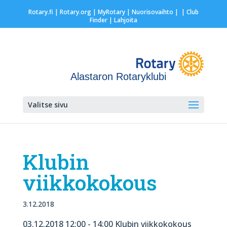
Rotary.fi
|
Rotary.org
|
MyRotary |
Nuorisovaihto
|
| Club
Finder
| Lahjoita
Alastaron Rotaryklubi
Valitse sivu
Klubin
viikkokokous
3.12.2018
03.12.2018 12:00 - 14:00 Klubin viikkokokous