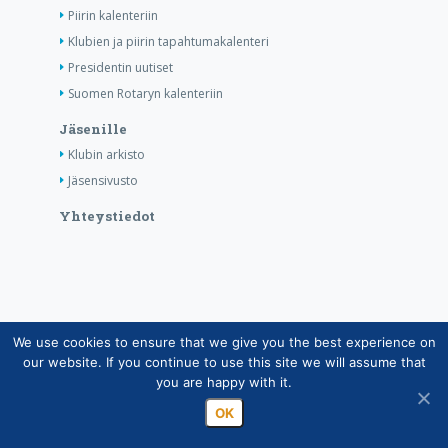
Piirin kalenteriin
Klubien ja piirin tapahtumakalenteri
Presidentin uutiset
Suomen Rotaryn kalenteriin
Jäsenille
Klubin arkisto
Jäsensivusto
Yhteystiedot
We use cookies to ensure that we give you the best experience on
Copyright © Suomen Rotarypalvelu ry 2026 |
our website. If you continue to use this site we will assume that
Jäsentietojärjestelmän tietosuojaseloste
|
Henkilötietojen
you are happy with it.
käsittely Rotarytoiminnassa
OK