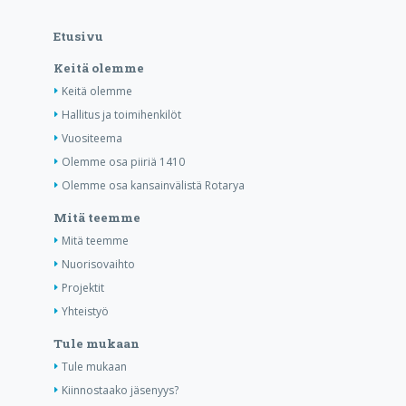
Etusivu
Keitä olemme
Keitä olemme
Hallitus ja toimihenkilöt
Vuositeema
Olemme osa piiriä 1410
Olemme osa kansainvälistä Rotarya
Mitä teemme
Mitä teemme
Nuorisovaihto
Projektit
Yhteistyö
Tule mukaan
Tule mukaan
Kiinnostaako jäsenyys?