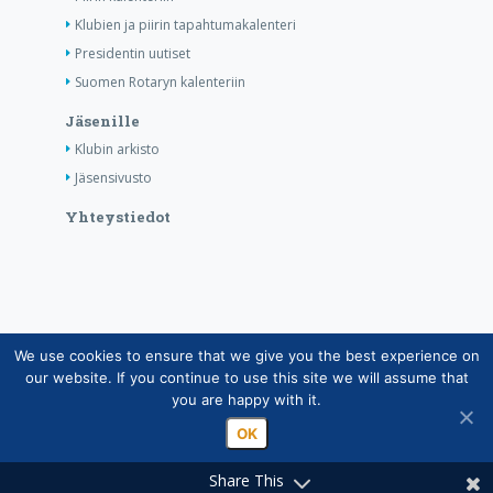
Klubien ja piirin tapahtumakalenteri
Presidentin uutiset
Suomen Rotaryn kalenteriin
Jäsenille
Klubin arkisto
Jäsensivusto
Yhteystiedot
We use cookies to ensure that we give you the best experience on
Copyright © Suomen Rotarypalvelu ry 2026 |
our website. If you continue to use this site we will assume that
Jäsentietojärjestelmän tietosuojaseloste
|
Henkilötietojen
you are happy with it.
käsittely Rotarytoiminnassa
OK
Share This