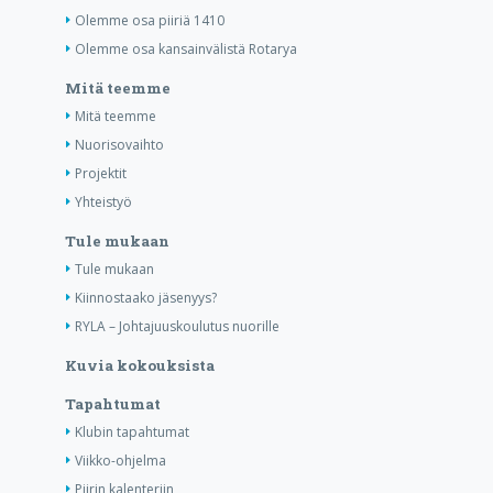
Olemme osa piiriä 1410
Olemme osa kansainvälistä Rotarya
Mitä teemme
Mitä teemme
Nuorisovaihto
Projektit
Yhteistyö
Tule mukaan
Tule mukaan
Kiinnostaako jäsenyys?
RYLA – Johtajuuskoulutus nuorille
Kuvia kokouksista
Tapahtumat
Klubin tapahtumat
Viikko-ohjelma
Piirin kalenteriin