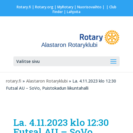
Rotary.fi
|
Rotary.org
|
MyRotary |
Nuorisovaihto
|
| Club
Finder
| Lahjoita
Alastaron Rotaryklubi
Valitse sivu
rotary.fi
»
Alastaron Rotaryklubi
» La. 4.11.2023 klo 12:30
Futsal AU – SoVo, Puistokadun liikuntahalli
La. 4.11.2023 klo 12:30
Futsal AU – SoVo,