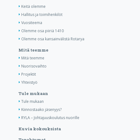
Keitä olemme
Hallitus ja toimihenkilöt
Vuositeema
Olemme osa piiriä 1410
Olemme osa kansainvälistä Rotarya
Mitä teemme
Mitä teemme
Nuorisovaihto
Projektit
Yhteistyö
Tule mukaan
Tule mukaan
Kiinnostaako jäsenyys?
RYLA – Johtajuuskoulutus nuorille
Kuvia kokouksista
Tapahtumat