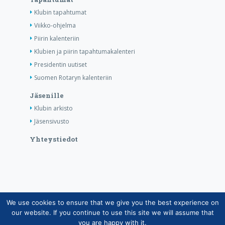
Klubin tapahtumat
Viikko-ohjelma
Piirin kalenteriin
Klubien ja piirin tapahtumakalenteri
Presidentin uutiset
Suomen Rotaryn kalenteriin
Jäsenille
Klubin arkisto
Jäsensivusto
Yhteystiedot
We use cookies to ensure that we give you the best experience on
Copyright © Suomen Rotarypalvelu ry 2026 |
our website. If you continue to use this site we will assume that
Jäsentietojärjestelmän tietosuojaseloste
|
Henkilötietojen
you are happy with it.