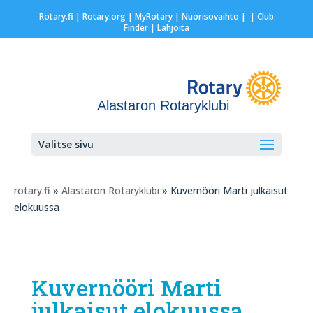
Rotary.fi
|
Rotary.org
|
MyRotary |
Nuorisovaihto
|
| Club
Finder
| Lahjoita
Alastaron Rotaryklubi
Valitse sivu
rotary.fi
»
Alastaron Rotaryklubi
» Kuvernööri Marti julkaisut
elokuussa
Kuvernööri Marti
julkaisut elokuussa