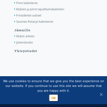
Piirin kalenteriin
Klubien ja piirin tapahtumakalenteri
Presidentin uutiset
Suomen Rotaryn kalenteriin
Jäsenille
Klubin arkisto
Jäsensivusto
Yhteystiedot
We use cookies to ensure that we give you the best experience on
Copyright © Suomen Rotarypalvelu ry 2026 |
our website. If you continue to use this site we will assume that
Jäsentietojärjestelmän tietosuojaseloste
|
Henkilötietojen
you are happy with it.
käsittely Rotarytoiminnassa
OK