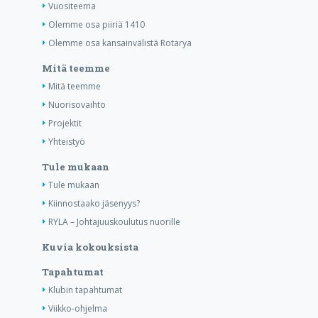
Vuositeema
Olemme osa piiriä 1410
Olemme osa kansainvälistä Rotarya
Mitä teemme
Mitä teemme
Nuorisovaihto
Projektit
Yhteistyö
Tule mukaan
Tule mukaan
Kiinnostaako jäsenyys?
RYLA – Johtajuuskoulutus nuorille
Kuvia kokouksista
Tapahtumat
Klubin tapahtumat
Viikko-ohjelma