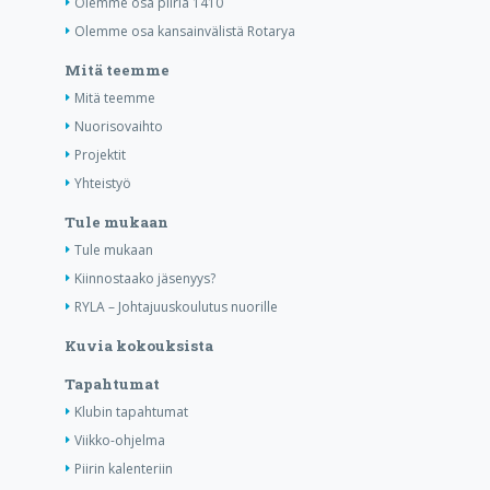
Olemme osa piiriä 1410
Olemme osa kansainvälistä Rotarya
Mitä teemme
Mitä teemme
Nuorisovaihto
Projektit
Yhteistyö
Tule mukaan
Tule mukaan
Kiinnostaako jäsenyys?
RYLA – Johtajuuskoulutus nuorille
Kuvia kokouksista
Tapahtumat
Klubin tapahtumat
Viikko-ohjelma
Piirin kalenteriin