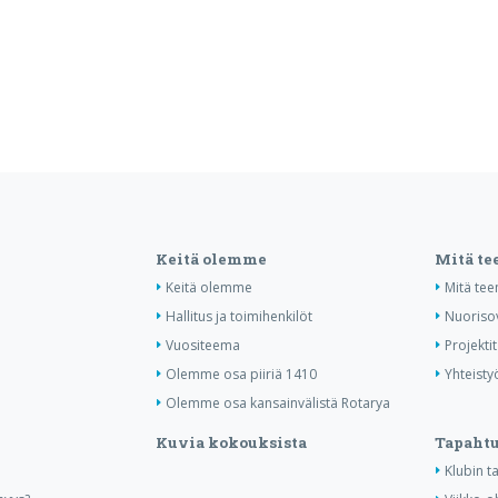
Keitä olemme
Mitä t
Keitä olemme
Mitä te
Hallitus ja toimihenkilöt
Nuoriso
Vuositeema
Projektit
Olemme osa piiriä 1410
Yhteisty
Olemme osa kansainvälistä Rotarya
Kuvia kokouksista
Tapaht
Klubin 