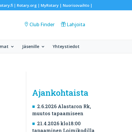
otary.fi
Rotary.org
MyRotary |
Nuorisovaihto
|
|
|
Club Finder
Lahjoita
umat
Jäsenille
Yhteystiedot
Ajankohtaista
2.6.2026 Alastaron Rk,
muutos tapaamiseen
21.4.2026 klo18:00
tapaaminen Loimikodilla