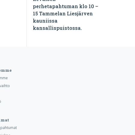
perhetapahtuman klo 10 –
15 Tammelan Liesjärven
kauniissa
kansallispuistossa.
eemme
emme
vaihto
ö
umat
tapahtumat