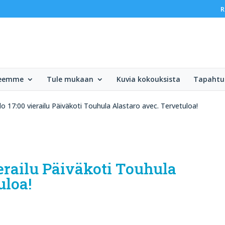
R
teemme
Tule mukaan
Kuvia kokouksista
Tapaht
o 17:00 vierailu Päiväkoti Touhula Alastaro avec. Tervetuloa!
ierailu Päiväkoti Touhula
uloa!