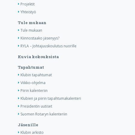
Projektit
Yhteistyö
Tule mukaan
Tule mukaan
Kiinnostaako jäsenyys?
RYLA – Johtajuuskoulutus nuorille
Kuvia kokouksista
Tapahtumat
Klubin tapahtumat
Viikko-ohjelma
Piirin kalenteriin
Klubien ja piirin tapahtumakalenteri
Presidentin uutiset
Suomen Rotaryn kalenteriin
Jäsenille
Klubin arkisto