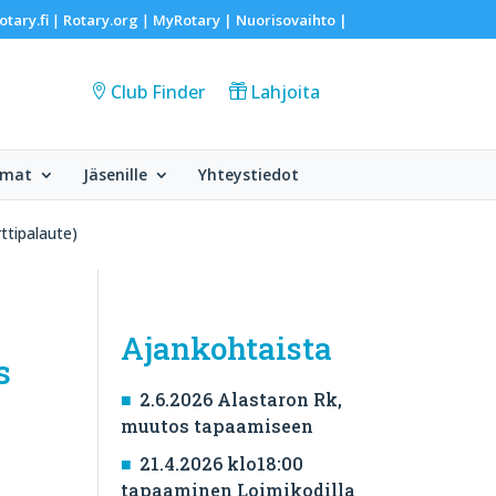
otary.fi
Rotary.org
MyRotary |
Nuorisovaihto
|
|
|
Club Finder
Lahjoita
umat
Jäsenille
Yhteystiedot
ttipalaute)
Ajankohtaista
s
2.6.2026 Alastaron Rk,
muutos tapaamiseen
21.4.2026 klo18:00
tapaaminen Loimikodilla