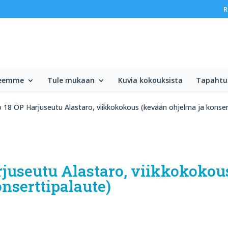
R
teemme
Tule mukaan
Kuvia kokouksista
Tapaht
o 18 OP Harjuseutu Alastaro, viikkokokous (kevään ohjelma ja konser
arjuseutu Alastaro, viikkokokou
nserttipalaute)