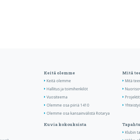
Keitä olemme
Mitä t
Keitä olemme
Mitä te
Hallitus ja toimihenkilöt
Nuoriso
Vuositeema
Projektit
Olemme osa piiriä 1410
Yhteisty
Olemme osa kansainvälistä Rotarya
Kuvia kokouksista
Tapaht
Klubin 