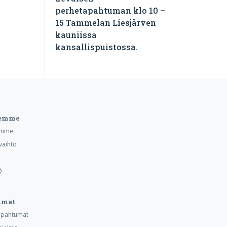
perhetapahtuman klo 10 –
15 Tammelan Liesjärven
kauniissa
kansallispuistossa.
eemme
emme
vaihto
ö
umat
tapahtumat