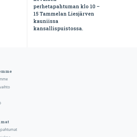
perhetapahtuman klo 10 –
15 Tammelan Liesjärven
kauniissa
kansallispuistossa.
eemme
emme
vaihto
ö
umat
tapahtumat