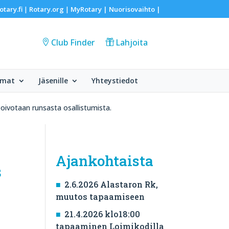
otary.fi
Rotary.org
MyRotary |
Nuorisovaihto
|
|
|
Club Finder
Lahjoita
umat
Jäsenille
Yhteystiedot
Toivotaan runsasta osallistumista.
Ajankohtaista
s
2.6.2026 Alastaron Rk,
muutos tapaamiseen
21.4.2026 klo18:00
tapaaminen Loimikodilla