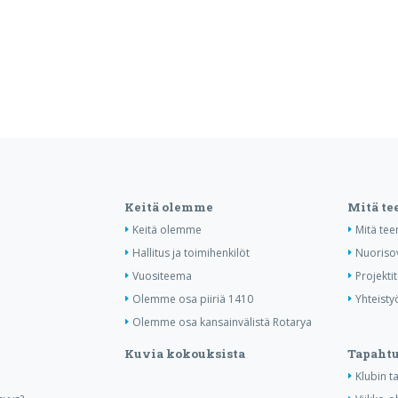
Keitä olemme
Mitä t
Keitä olemme
Mitä te
Hallitus ja toimihenkilöt
Nuoriso
Vuositeema
Projektit
Olemme osa piiriä 1410
Yhteisty
Olemme osa kansainvälistä Rotarya
Kuvia kokouksista
Tapaht
Klubin 