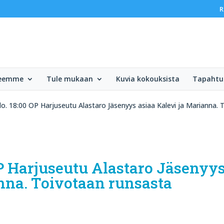
R
teemme
Tule mukaan
Kuvia kokouksista
Tapaht
lo. 18:00 OP Harjuseutu Alastaro Jäsenyys asiaa Kalevi ja Marianna. 
 OP Harjuseutu Alastaro Jäsenyy
anna. Toivotaan runsasta