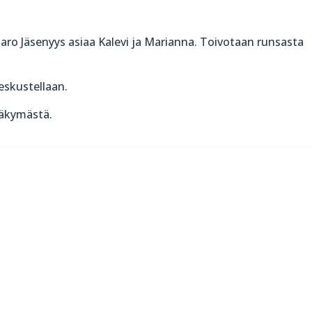
taro Jäsenyys asiaa Kalevi ja Marianna. Toivotaan runsasta
eskustellaan.
näkymästä.