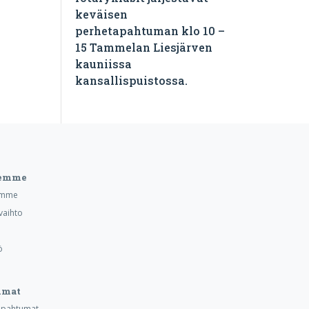
keväisen
perhetapahtuman klo 10 –
15 Tammelan Liesjärven
kauniissa
kansallispuistossa.
eemme
emme
vaihto
ö
umat
tapahtumat