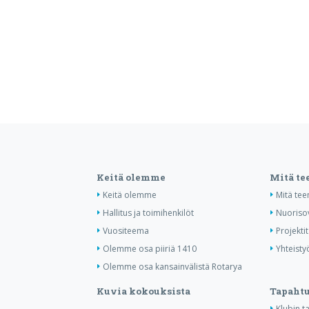
Keitä olemme
Mitä t
Keitä olemme
Mitä te
Hallitus ja toimihenkilöt
Nuoriso
Vuositeema
Projektit
Olemme osa piiriä 1410
Yhteisty
Olemme osa kansainvälistä Rotarya
Kuvia kokouksista
Tapaht
Klubin 