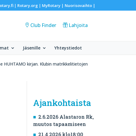
otary.fi
Rotary.org
MyRotary |
Nuorisovaihto
|
|
|
Club Finder
Lahjoita
umat
Jäsenille
Yhteystiedot
ee HUHTAMO kirjan. Klubin matrikkelitietojen
Ajankohtaista
O
2.6.2026 Alastaron Rk,
muutos tapaamiseen
21.4.2026 klo18:00