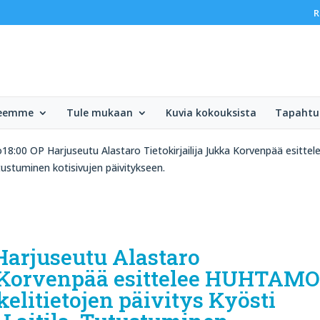
R
teemme
Tule mukaan
Kuvia kokouksista
Tapaht
o18:00 OP Harjuseutu Alastaro Tietokirjailija Jukka Korvenpää esittel
utustuminen kotisivujen päivitykseen.
 Harjuseutu Alastaro
a Korvenpää esittelee HUHTAM
kelitietojen päivitys Kyösti