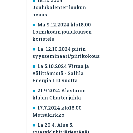
18.12.2024
Joulukalenteriluukun
avaus
Ma 9.12.2024 klo18:00
Loimikodin joulukuusen
koristelu
La. 12.10.2024 piirin
syysseminaari/piirikokous
La 5.10.2024 Virtaa ja
välittämistä - Sallila
Energia 110 vuotta
21.9.2024 Alastaron
klubin Charter juhla
17.7.2024 klo18:00
Metsäkirkko
La 20.4. Alue 5.
rotaryklubit järjestävät