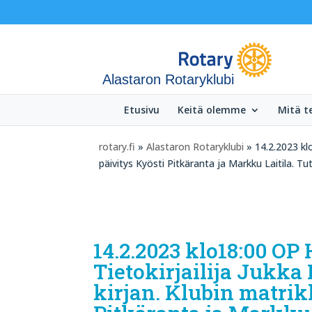
Alastaron Rotaryklubi
Etusivu
Keitä olemme
Mitä 
rotary.fi
»
Alastaron Rotaryklubi
» 14.2.2023 kl
päivitys Kyösti Pitkäranta ja Markku Laitila. T
14.2.2023 klo18:00 OP
Tietokirjailija Jukk
kirjan. Klubin matrik