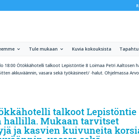
R
teemme
Tule mukaan
Kuvia kokouksista
Tapaht
o 18:00 Ötökkähotelli talkoot Lepistöntie 8 Loimaa Petri Aaltosen hall
 Sitten akkuväännin, vasara sekä työkäsineet/ -halut. Ohjelmassa Arvo
tökkähotelli talkoot Lepistöntie
 hallilla. Mukaan tarvitset
pyjä ja kasvien kuivuneita korsi