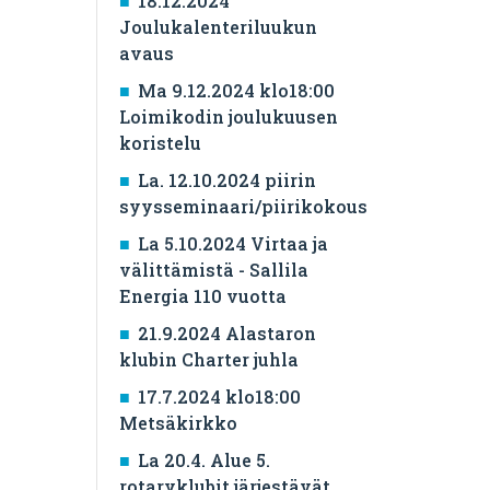
18.12.2024
Joulukalenteriluukun
avaus
Ma 9.12.2024 klo18:00
Loimikodin joulukuusen
koristelu
La. 12.10.2024 piirin
syysseminaari/piirikokous
La 5.10.2024 Virtaa ja
välittämistä - Sallila
Energia 110 vuotta
21.9.2024 Alastaron
klubin Charter juhla
17.7.2024 klo18:00
Metsäkirkko
La 20.4. Alue 5.
rotaryklubit järjestävät