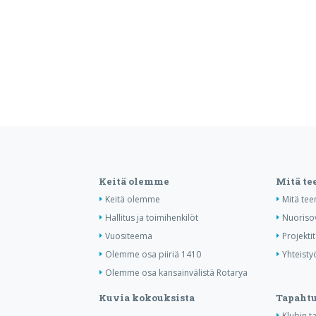
Keitä olemme
Mitä t
Keitä olemme
Mitä te
Hallitus ja toimihenkilöt
Nuoriso
Vuositeema
Projektit
Olemme osa piiriä 1410
Yhteisty
Olemme osa kansainvälistä Rotarya
Kuvia kokouksista
Tapaht
Klubin 