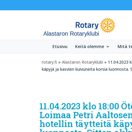
Alastaron Rotaryklubi
Etusivu
Keitä olemme
Mitä 
rotary.fi
»
Alastaron Rotaryklubi
» 11.04.2023 kl
käpyjä ja kasvien kuivuneita korsia luonnosta.
11.04.2023 klo 18:00 Ö
Loimaa Petri Aaltosen
hotellin täytteitä kä