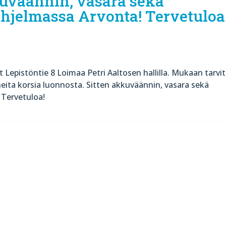
kuväännin, vasara sekä
Ohjelmassa Arvonta! Tervetuloa
t Lepistöntie 8 Loimaa Petri Aaltosen hallilla. Mukaan tarvi
uneita korsia luonnosta. Sitten akkuväännin, vasara sekä
 Tervetuloa!