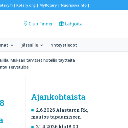
otary.fi
Rotary.org
MyRotary |
Nuorisovaihto
|
|
|
Club Finder
Lahjoita
umat
Jäsenille
Yhteystiedot
illa. Mukaan tarvitset hotellin täytteitä
nta! Tervetuloa!
Ajankohtaista
 8
2.6.2026 Alastaron Rk,
muutos tapaamiseen
a
21.4.2026 klo18:00