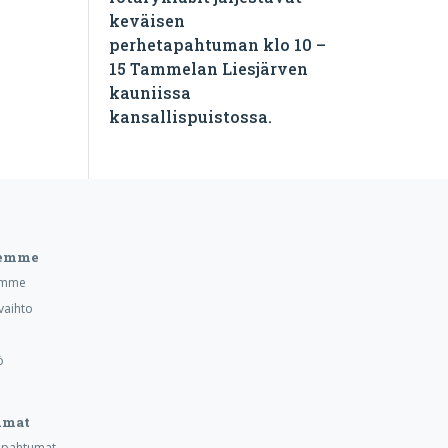
keväisen
perhetapahtuman klo 10 –
15 Tammelan Liesjärven
kauniissa
kansallispuistossa.
eemme
emme
vaihto
ö
umat
tapahtumat