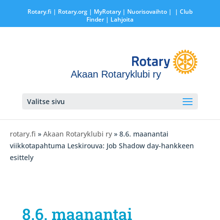
Rotary.fi
|
Rotary.org
|
MyRotary |
Nuorisovaihto
|
| Club
Finder
| Lahjoita
Akaan Rotaryklubi ry
Valitse sivu
rotary.fi
»
Akaan Rotaryklubi ry
» 8.6. maanantai
viikkotapahtuma Leskirouva: Job Shadow day-hankkeen
esittely
8.6. maanantai