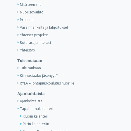
Mitä teemme
Nuorisovaihto
Projektit
Varainhankinta ja lahjoitukset
Yhteiset projektit
Rotaract ja Interact
Yhteistyö
Tule mukaan
Tule mukaan
Kiinnostaako jäsenyys?
RYLA – Johtajuuskoulutus nuorille
Ajankohtaista
Ajankohtaista
Tapahtumakalenteri
Klubin kalenteri
Piirin kalenteriin