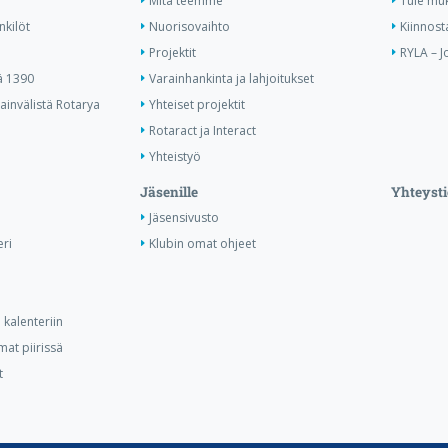
Mitä teemme
Tule mu
nkilöt
Nuorisovaihto
Kiinnost
Projektit
RYLA – J
ä 1390
Varainhankinta ja lahjoitukset
invälistä Rotarya
Yhteiset projektit
Rotaract ja Interact
Yhteistyö
Jäsenille
Yhteysti
Jäsensivusto
ri
Klubin omat ohjeet
kalenteriin
at piirissä
t