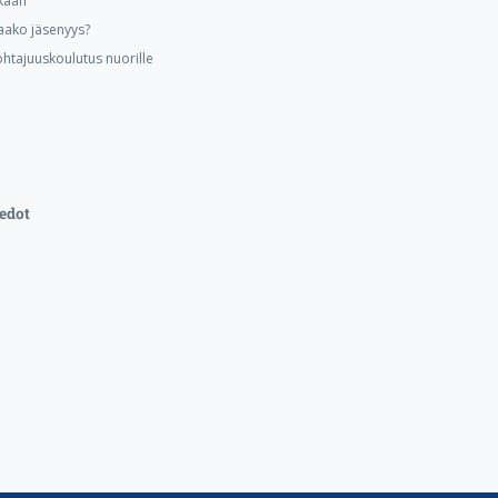
kaan
aako jäsenyys?
ohtajuuskoulutus nuorille
edot