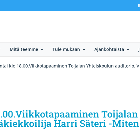
R
Mitä teemme
Tule mukaan
Ajankohtaista
tai klo 18.00.Viikkotapaaminen Toijalan Yhteiskoulun auditorio. Vi
8.00.Viikkotapaaminen Toijalan
äkiekkoilija Harri Säteri -Miten