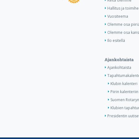
Keitä olemme
Hallitus ja toimihe
Vuositeema
Olemme osa piiri
Olemme osa kansa
Ilo esitellä
Ajankohtaista
Ajankohtaista
Tapahtumakalente
Klubin kalenteri
Piirin kalenteriin
Suomen Rotaryn 
Klubien tapahtum
Presidentin uutise