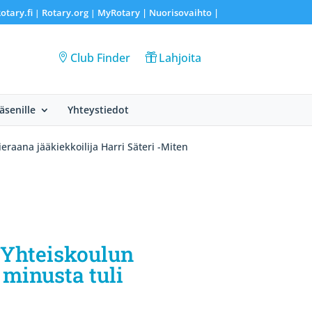
otary.fi
Rotary.org
MyRotary |
Nuorisovaihto
|
|
|
Club Finder
Lahjoita
Jäsenille
Yhteystiedot
eraana jääkiekkoilija Harri Säteri -Miten
 Yhteiskoulun
 minusta tuli