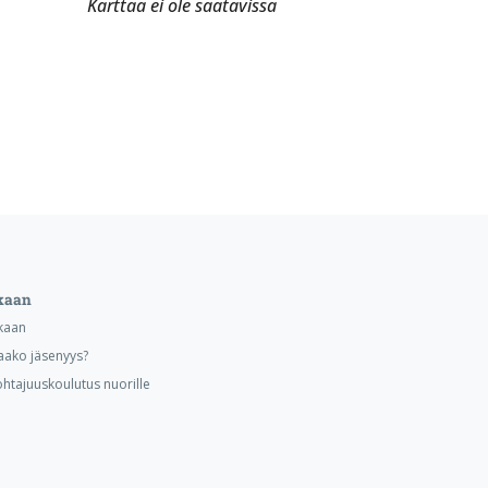
Karttaa ei ole saatavissa
kaan
kaan
aako jäsenyys?
ohtajuuskoulutus nuorille