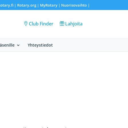
otary.fi
Rotary.org
MyRotary |
Nuorisovaihto
|
|
|
Club Finder
Lahjoita
Jäsenille
Yhteystiedot