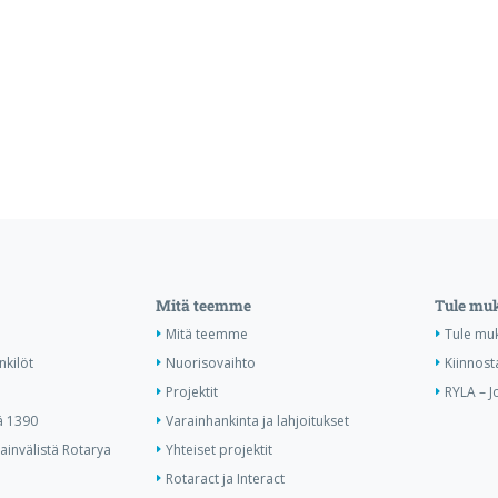
Mitä teemme
Tule mu
Mitä teemme
Tule mu
nkilöt
Nuorisovaihto
Kiinnost
Projektit
RYLA – J
ä 1390
Varainhankinta ja lahjoitukset
invälistä Rotarya
Yhteiset projektit
Rotaract ja Interact