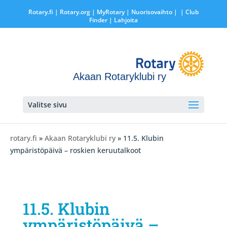
Rotary.fi
|
Rotary.org
|
MyRotary |
Nuorisovaihto
|
| Club
Finder
| Lahjoita
Akaan Rotaryklubi ry
Valitse sivu
rotary.fi
»
Akaan Rotaryklubi ry
» 11.5. Klubin
ympäristöpäivä – roskien keruutalkoot
11.5. Klubin
ympäristöpäivä –