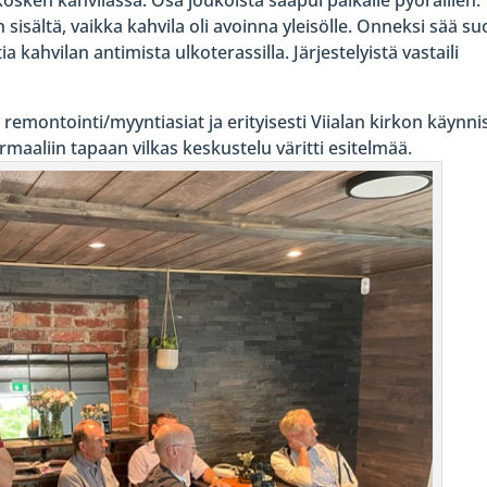
sisältä, vaikka kahvila oli avoinna yleisölle. Onneksi sää su
a kahvilan antimista ulkoterassilla. Järjestelyistä vastaili
remontointi/myyntiasiat ja erityisesti Viialan kirkon käynni
aaliin tapaan vilkas keskustelu väritti esitelmää.