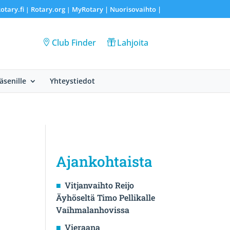
otary.fi
Rotary.org
MyRotary |
Nuorisovaihto
|
|
|
Club Finder
Lahjoita
Jäsenille
Yhteystiedot
Ajankohtaista
Vitjanvaihto Reijo
Äyhöseltä Timo Pellikalle
Vaihmalanhovissa
Vieraana