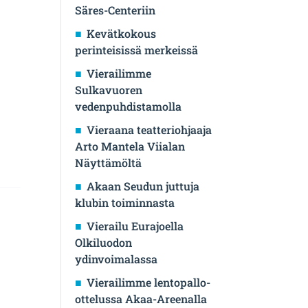
Säres-Centeriin
Kevätkokous
perinteisissä merkeissä
Vierailimme
Sulkavuoren
vedenpuhdistamolla
Vieraana teatteriohjaaja
Arto Mantela Viialan
Näyttämöltä
Akaan Seudun juttuja
klubin toiminnasta
Vierailu Eurajoella
Olkiluodon
ydinvoimalassa
Vierailimme lentopallo-
ottelussa Akaa-Areenalla