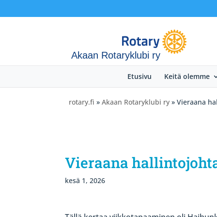
Akaan Rotaryklubi ry
Etusivu
Keitä olemme
rotary.fi
»
Akaan Rotaryklubi ry
» Vieraana hal
Vieraana hallintojoh
kesä 1, 2026
Tällä kertaa viikkotapaaminen oli Haihunk