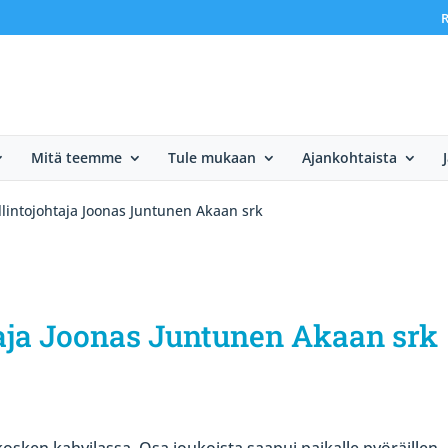
R
Mitä teemme
Tule mukaan
Ajankohtaista
lintojohtaja Joonas Juntunen Akaan srk
taja Joonas Juntunen Akaan srk
osken kahvilassa. Osa joukoista saapui paikalle pyöräillen.