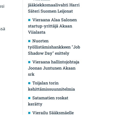
jääkiekkomaalivahti Harri
osi
Säteri Suomen Leijonat
Vieraana Alaa Salonen
startup-yrittäjä Akaan
ssä
Viialasta
Nuorten
työllistämishankkeen "Job
Shadow Day" esittely
Vieraana hallintojohtaja
Joonas Juntunen Akaan
srk
Toijalan torin
kehittämissuunnitelmia
Satamatien roskat
kerätty
Vierailu Sääksmäelle