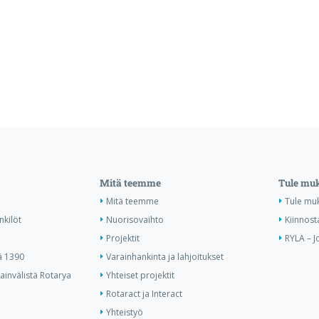
Mitä teemme
Tule mu
Mitä teemme
Tule mu
nkilöt
Nuorisovaihto
Kiinnost
Projektit
RYLA – J
ä 1390
Varainhankinta ja lahjoitukset
invälistä Rotarya
Yhteiset projektit
Rotaract ja Interact
Yhteistyö