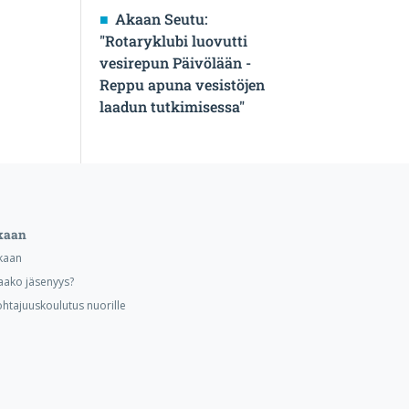
Akaan Seutu:
"Rotaryklubi luovutti
vesirepun Päivölään -
Reppu apuna vesistöjen
laadun tutkimisessa"
kaan
kaan
aako jäsenyys?
ohtajuuskoulutus nuorille