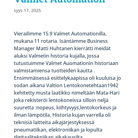
syys 17, 2025
Vierailimme 15.9 Valmet Automationilla,
mukana 11 rotaria. Isäntämme Business
Manager Matti Huhtanen kierrätti meidät
aluksi Valmetin historia kujalla, jossa
tutustuimme Valmet Auomationin historiaan
valmistamiensa tuotteiden kautta .
Ensimmäisessä esittelykaapissa oli kuuluisa jo
sodan aikana Valtion Lentokonetehtaan1942
kehitetty musta laatikko nimeltään Mata-Hari
joka rekisteröi lentokoneissa silloin neljä
suuretta :nopeus, kiihtyvyys,lentokorkeus ja
ilman lämpötila. Historia kujan varrella oli
teknisiä laitteita aikajärjestyksessä
pneumatiikan, elektroniikan ja lopulta
digitaalitekniikan aikakausilta.