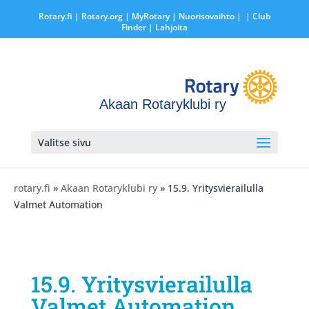
Rotary.fi
|
Rotary.org
|
MyRotary |
Nuorisovaihto
|
| Club
Finder
| Lahjoita
Akaan Rotaryklubi ry
Valitse sivu
rotary.fi
»
Akaan Rotaryklubi ry
» 15.9. Yritysvierailulla
Valmet Automation
15.9. Yritysvierailulla
Valmet Automation