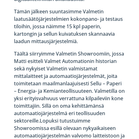
Tämän jälkeen suuntasimme Valmetin
laatusäätöjärjestelmien kokonpano- ja testaus
tiloihin, jossa näimme 15 kpl paperin,
kartongin ja sellun kuivatuksen skannaavia
laadun mittausjärjestelmiä.
Täältä siirryimme Valmetin Showroomiin, jossa
Matti esitteli Valmet Automationin historian
sekä nykyiset Valmetin valmistamat
mittalaitteet ja automaatiojärjestelmät, joita
toimitetaan maailmanlaajuisesti Sellu – Paperi
– Energia- ja Kemianteollisuuteen. Valmetilla on
yksi erityisvahvuus verrattuna kilpaileviin kone
toimittajiin. Sillä on oma kehittämänsä
automaatiojärjestelmä eri teollisuuden
sektoreille.Lopuksi tutustuimme
Showroomissa esillä olevaan nykyaikaiseen
automaatiojärjestelmän valvomo laitteistoon ja