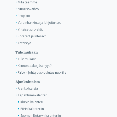
Mitä teemme
Nuorisovaihto
Projektit
Varainhankinta ja lahjoitukset
Yhteiset projektit
Rotaract ja Interact
Yhteistyö
Tule mukaan
Tule mukaan
Kiinnostaako jäsenyys?
RYLA – Johtajuuskoulutus nuorille
Ajankohtaista
Ajankohtaista
Tapahtumakalenteri
Klubin kalenteri
Piirin kalenteriin
Suomen Rotaryn kalenteriin