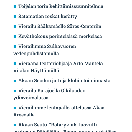
Toijalan torin kehittämissuunnitelmia
Satamatien roskat kerätty
Vierailu Sääksmäelle Säres-Centeriin
Kevätkokous perinteisissä merkeissä
Vierailimme Sulkavuoren
vedenpuhdistamolla
Vieraana teatteriohjaaja Arto Mantela
Viialan Näyttämöltä
Akaan Seudun juttuja klubin toiminnasta
Vierailu Eurajoella Olkiluodon
ydinvoimalassa
Vierailimme lentopallo-ottelussa Akaa-
Areenalla
Akaan Seutu: "Rotaryklubi luovutti
vesirepun Päivölään - Reppu apuna vesistöjen