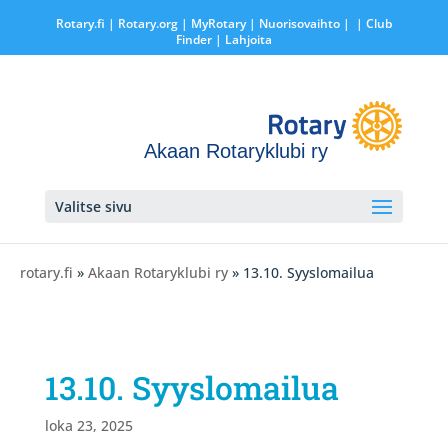
Rotary.fi
|
Rotary.org
|
MyRotary |
Nuorisovaihto
|
| Club
Finder
| Lahjoita
Akaan Rotaryklubi ry
Valitse sivu
rotary.fi
»
Akaan Rotaryklubi ry
» 13.10. Syyslomailua
13.10. Syyslomailua
loka 23, 2025