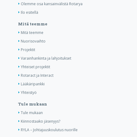
Olemme osa kansainvälistä Rotarya
Ilo esitellä
Mitä teemme
Mitä teemme
Nuorisovaihto
Projektit
Varainhankinta ja lahjoitukset
Yhteiset projektit
Rotaract ja Interact
Lääkäripankki
Yhteistyö
Tule mukaan
Tule mukaan
Kiinnostaako jäsenyys?
RYLA – Johtajuuskoulutus nuorille