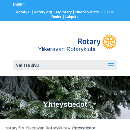
English
Rotary.fi
|
Rotary.org
|
MyRotary |
Nuorisovaihto
|
| Club
Finder
| Lahjoita
Ylikeravan Rotaryklubi
Valitse sivu
Yhteystiedot
rotary.fi
»
Ylikeravan Rotaryklubi
» Yhteystiedot