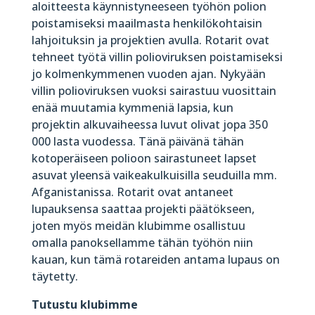
aloitteesta käynnistyneeseen työhön polion
poistamiseksi maailmasta henkilökohtaisin
lahjoituksin ja projektien avulla. Rotarit ovat
tehneet työtä villin polioviruksen poistamiseksi
jo kolmenkymmenen vuoden ajan. Nykyään
villin polioviruksen vuoksi sairastuu vuosittain
enää muutamia kymmeniä lapsia, kun
projektin alkuvaiheessa luvut olivat jopa 350
000 lasta vuodessa. Tänä päivänä tähän
kotoperäiseen polioon sairastuneet lapset
asuvat yleensä vaikeakulkuisilla seuduilla mm.
Afganistanissa. Rotarit ovat antaneet
lupauksensa saattaa projekti päätökseen,
joten myös meidän klubimme osallistuu
omalla panoksellamme tähän työhön niin
kauan, kun tämä rotareiden antama lupaus on
täytetty.
Tutustu klubimme