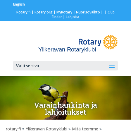
English
Rotary.fi
|
Rotary.org
|
MyRotary |
Nuorisovaihto
|
| Club
Finder
| Lahjoita
Ylikeravan Rotaryklubi
Valitse sivu
Varainhankinta ja
lahjoitukset
rotary.fi
»
Ylikeravan Rotaryklubi
»
Mitä teemme
»