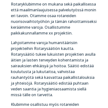
Rotaryklubimme on mukana sekä paikallisessa
että maailmanlaajuisessa palvelutyössä monin
eri tavoin. Otamme osaa rotareiden
nuorisovaihtotyöhön ja tämän rahoittamiseksi
keräämme varoja. Osallistumme
paikkakunnallamme xx projektiin.
Lahjoitamme varoja humanitäärisiin
projekteihin Rotarysäätiön kautta.
Rotarysäätiö tukee lukuisten projektien avulla
äitien ja lasten terveyden kohentamista ja
sairauksien ehkäisyä ja hoitoa. Säätiö edistää
koulutusta ja lukutaitoa, vahvistaa
rauhantyötä sekä kasvattaa paikallistalouksia
ja yhteisöjä. Rotarysäätiö edistää puhtaan
veden saantia ja hygieniaosaamista siellä
missä tälle on tarvetta.
Klubimme osallistuu myös rotareiden