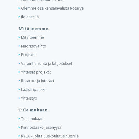
Olemme osa kansainvälistä Rotarya
Ilo esitellä
Mitä teemme
Mitä teemme
Nuorisovaihto
Projektit
Varainhankinta ja lahjoitukset
Yhteiset projektit
Rotaract ja Interact
Lääkäripankki
Yhteistyö
Tule mukaan
Tule mukaan
Kiinnostaako jäsenyys?
RYLA – Johtajuuskoulutus nuorille