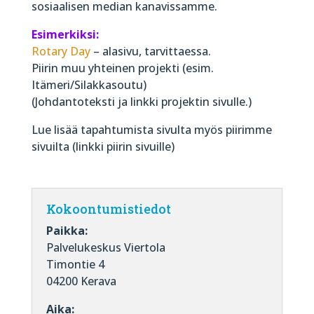
sosiaalisen median kanavissamme.
Esimerkiksi:
Rotary Day
– alasivu, tarvittaessa.
Piirin muu yhteinen projekti (esim.
Itämeri/Silakkasoutu)
(Johdantoteksti ja linkki projektin sivulle.)
Lue lisää tapahtumista sivulta myös piirimme
sivuilta (linkki piirin sivuille)
Kokoontumistiedot
Paikka:
Palvelukeskus Viertola
Timontie 4
04200 Kerava
Aika: