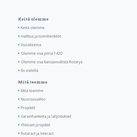
Keitä olemme
Keitä olemme
Hallitus ja toimihenkilöt
Vuositeema
Olemme osa piiriä 1420
Olemme osa kansainvälistä Rotarya
Ilo esitellä
Mitä teemme
Mitä teemme
Nuorisovaihto
Projektit
Varainhankinta ja lahjoitukset
Yhteiset projektit
Rotaract ja Interact