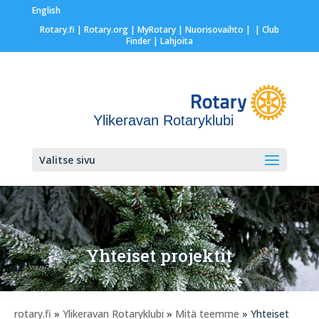
English
Rotary.fi
|
Rotary.org
|
MyRotary |
Nuorisovaihto
|
| Club
Finder
| Lahjoita
Ylikeravan Rotaryklubi
Valitse sivu
Yhteiset projektit
rotary.fi
»
Ylikeravan Rotaryklubi
»
Mitä teemme
» Yhteiset