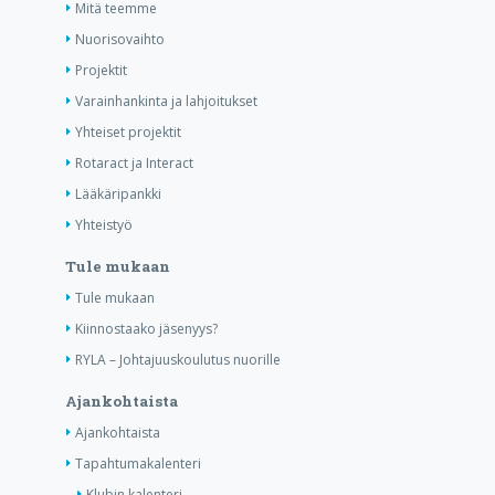
Mitä teemme
Nuorisovaihto
Projektit
Varainhankinta ja lahjoitukset
Yhteiset projektit
Rotaract ja Interact
Lääkäripankki
Yhteistyö
Tule mukaan
Tule mukaan
Kiinnostaako jäsenyys?
RYLA – Johtajuuskoulutus nuorille
Ajankohtaista
Ajankohtaista
Tapahtumakalenteri
Klubin kalenteri