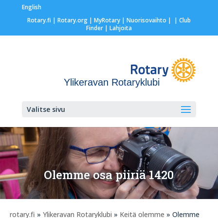
English
Rotary.fi
|
Rotary.org
|
MyRotary |
Nuorisovaihto
|
| Club
Finder
| Lahjoita
Ylikeravan Rotaryklubi
Valitse sivu
Olemme osa piiriä 1420
rotary.fi
»
Ylikeravan Rotaryklubi
»
Keitä olemme
» Olemme