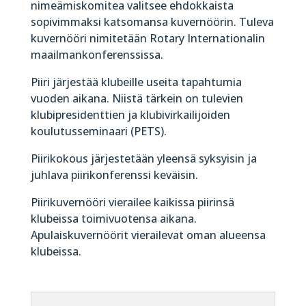
nimeämiskomitea valitsee ehdokkaista
sopivimmaksi katsomansa kuvernöörin. Tuleva
kuvernööri nimitetään Rotary Internationalin
maailmankonferenssissa.
Piiri järjestää klubeille useita tapahtumia
vuoden aikana. Niistä tärkein on tulevien
klubipresidenttien ja klubivirkailijoiden
koulutusseminaari (PETS).
Piirikokous järjestetään yleensä syksyisin ja
juhlava piirikonferenssi keväisin.
Piirikuvernööri vierailee kaikissa piirinsä
klubeissa toimivuotensa aikana.
Apulaiskuvernöörit vierailevat oman alueensa
klubeissa.