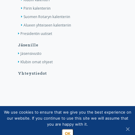
Piirin kalenteriin
Suomen Rotaryn kalenteriin
Alueen yhteiseen kalenteriin
Presidentin uutiset
Jäsenille
Jäsensivusto
Klubin omat ohjeet
Yhteystiedot
We use cookies to ensure that we give you the best experience on
Copyright © Suomen Rotarypalvelu ry 2026 |
our website. If you continue to use this site we will assume that
Jäsentietojärjestelmän tietosuojaseloste
|
Henkilötietojen
you are happy with it.
käsittely Rotarytoiminnassa
OK