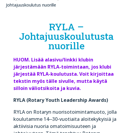
Johtajuuskoulutus nuorille
RYLA –
Johtajuuskoulutusta
nuorille
HUOM. Lisää alasivu/linkki klubin
järjestämään RYLA-toimintaan, jos klubi
järjestää RYLA-koulutusta. Voit kirjoittaa
tekstin myös tälle sivulle, mutta käytä
silloin väliotsikoita ja kuvia.
RYLA (Rotary Youth Leadership Awards)
RYLA on Rotaryn nuorisotoimintamuoto, jolla
koulutamme 14
─
30-vuotiaita aloitekykyisiä ja
aktiivisia nuoria omatoimisuuteen ja