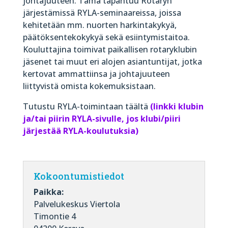
johtajuuteen. Tämä tapahtuu Rotaryn
järjestämissä RYLA-seminaareissa, joissa
kehitetään mm. nuorten harkintakykyä,
päätöksentekokykyä sekä esiintymistaitoa.
Kouluttajina toimivat paikallisen rotaryklubin
jäsenet tai muut eri alojen asiantuntijat, jotka
kertovat ammattiinsa ja johtajuuteen
liittyvistä omista kokemuksistaan.
Tutustu RYLA-toimintaan
täältä
(linkki klubin
ja/tai piirin RYLA-sivulle, jos klubi/piiri
järjestää RYLA-koulutuksia)
Kokoontumistiedot
Paikka:
Palvelukeskus Viertola
Timontie 4