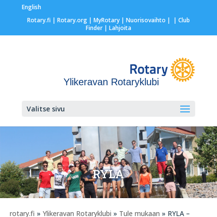
English
Rotary.fi
|
Rotary.org
|
MyRotary |
Nuorisovaihto
|
| Club
Finder
| Lahjoita
Ylikeravan Rotaryklubi
Valitse sivu
RYLA
rotary.fi
»
Ylikeravan Rotaryklubi
»
Tule mukaan
» RYLA –