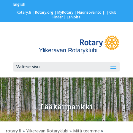
English
Rotary.fi
|
Rotary.org
|
MyRotary |
Nuorisovaihto
|
| Club
Finder
| Lahjoita
Ylikeravan Rotaryklubi
Valitse sivu
Lääkäripankki
rotary.fi
»
Ylikeravan Rotaryklubi
»
Mitä teemme
»