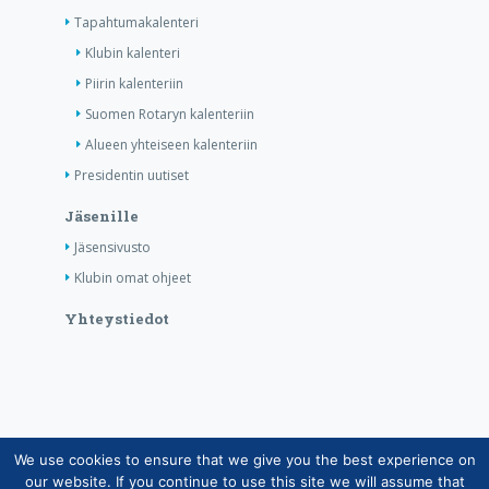
Tapahtumakalenteri
Klubin kalenteri
Piirin kalenteriin
Suomen Rotaryn kalenteriin
Alueen yhteiseen kalenteriin
Presidentin uutiset
Jäsenille
Jäsensivusto
Klubin omat ohjeet
Yhteystiedot
We use cookies to ensure that we give you the best experience on
Copyright © Suomen Rotarypalvelu ry 2026 |
our website. If you continue to use this site we will assume that
Jäsentietojärjestelmän tietosuojaseloste
|
Henkilötietojen