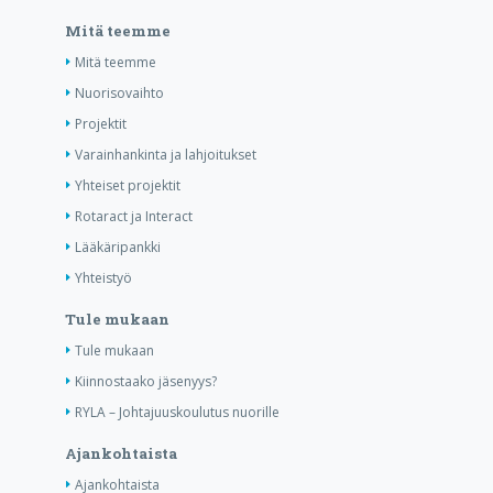
Mitä teemme
Mitä teemme
Nuorisovaihto
Projektit
Varainhankinta ja lahjoitukset
Yhteiset projektit
Rotaract ja Interact
Lääkäripankki
Yhteistyö
Tule mukaan
Tule mukaan
Kiinnostaako jäsenyys?
RYLA – Johtajuuskoulutus nuorille
Ajankohtaista
Ajankohtaista