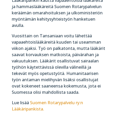
Lääkäripankin kautta vapaaehtoisia lääkäreitä
ja hammaslääkäreitä Suomen Rotarypalvelun
keräämän omarahoituksen ja ulkoministeriön
myöntämän kehitysyhteistyön hanketuen
avulla.
Vuosittain on Tansaniaan voitu lähettää
vapaaehtoislääkäreitä kuuden tai useamman
viikon ajaksi. Työ on palkatonta, mutta lääkärit
saavat korvauksen matkoista, päivärahan ja
vakuutuksen. Lääkärit osallistuvat sairaalan
työhön käytettävissä olevilla välineillä ja
tekevät myös opetustyötä. Humanitaarisen
työn antaman mielihyvän lisäksi osallistujat
ovat kokeneet saaneensa kokemusta, jota ei
Suomessa olisi mahdollista saada.
Lue lisää
Suomen Rotarypalvelu ry:n
Lääkäripankista.