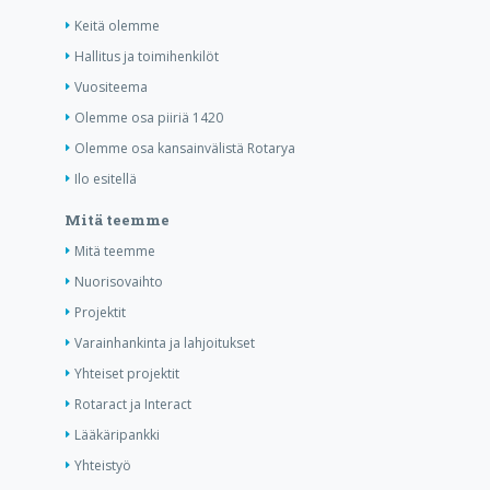
Keitä olemme
Hallitus ja toimihenkilöt
Vuositeema
Olemme osa piiriä 1420
Olemme osa kansainvälistä Rotarya
Ilo esitellä
Mitä teemme
Mitä teemme
Nuorisovaihto
Projektit
Varainhankinta ja lahjoitukset
Yhteiset projektit
Rotaract ja Interact
Lääkäripankki
Yhteistyö