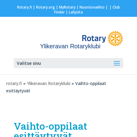
Rotary.fi
|
Rotary.org
|
MyRotary |
Nuorisovaihto
|
| Club
Finder
| Lahjoita
Ylikeravan Rotaryklubi
Valitse sivu
rotary.fi
»
Ylikeravan Rotaryklubi
» Vaihto-oppilaat
esittäytyvät
Vaihto-oppilaat
esittäytyvät