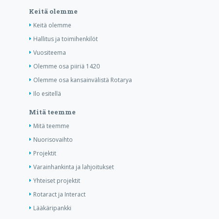
Keitä olemme
Keitä olemme
Hallitus ja toimihenkilöt
Vuositeema
Olemme osa piiriä 1420
Olemme osa kansainvälistä Rotarya
Ilo esitellä
Mitä teemme
Mitä teemme
Nuorisovaihto
Projektit
Varainhankinta ja lahjoitukset
Yhteiset projektit
Rotaract ja Interact
Lääkäripankki