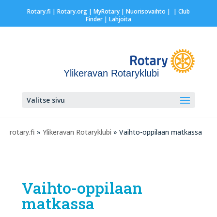
Rotary.fi
|
Rotary.org
|
MyRotary |
Nuorisovaihto
|
| Club
Finder
| Lahjoita
Ylikeravan Rotaryklubi
Valitse sivu
rotary.fi
»
Ylikeravan Rotaryklubi
» Vaihto-oppilaan matkassa
Vaihto-oppilaan
matkassa