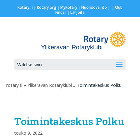
Rotary.fi
|
Rotary.org
|
MyRotary |
Nuorisovaihto
|
| Club
Finder
| Lahjoita
Ylikeravan Rotaryklubi
Valitse sivu
rotary.fi
»
Ylikeravan Rotaryklubi
» Toimintakeskus Polku
Toimintakeskus Polku
touko 9, 2022