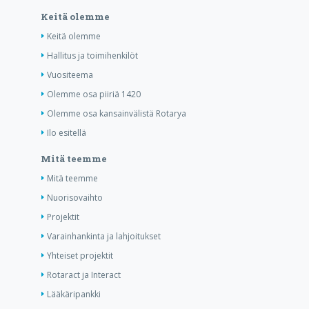
Keitä olemme
Keitä olemme
Hallitus ja toimihenkilöt
Vuositeema
Olemme osa piiriä 1420
Olemme osa kansainvälistä Rotarya
Ilo esitellä
Mitä teemme
Mitä teemme
Nuorisovaihto
Projektit
Varainhankinta ja lahjoitukset
Yhteiset projektit
Rotaract ja Interact
Lääkäripankki