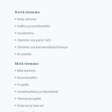
Keitä olemme
Keitä olemme
Hallitus ja toimihenkilöt
Vuositeema
Olemme osa piiriä 1420
Olemme osa kansainvälistä Rotarya
Ilo esitellä
Mitä teemme
Mitä teemme
Nuorisovaihto
Projektit
Varainhankinta ja lahjoitukset
Yhteiset projektit
Rotaract ja Interact