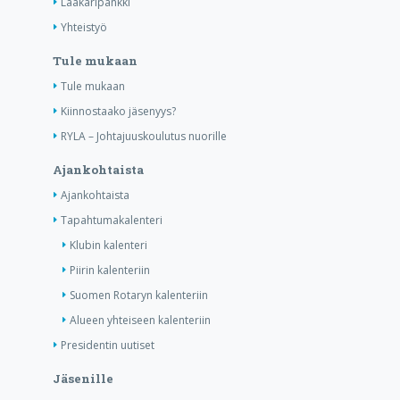
Lääkäripankki
Yhteistyö
Tule mukaan
Tule mukaan
Kiinnostaako jäsenyys?
RYLA – Johtajuuskoulutus nuorille
Ajankohtaista
Ajankohtaista
Tapahtumakalenteri
Klubin kalenteri
Piirin kalenteriin
Suomen Rotaryn kalenteriin
Alueen yhteiseen kalenteriin
Presidentin uutiset
Jäsenille