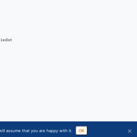
iedot
ill assume that you are happy with it.
OK
sa