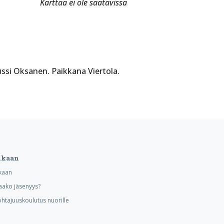
Karttaa ei ole saatavissa
ussi Oksanen. Paikkana Viertola.
ukaan
kaan
aako jäsenyys?
ohtajuuskoulutus nuorille