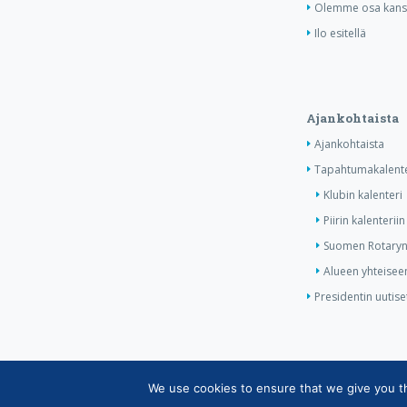
Olemme osa kansa
Ilo esitellä
Ajankohtaista
Ajankohtaista
Tapahtumakalente
Klubin kalenteri
Piirin kalenteriin
Suomen Rotaryn 
Alueen yhteiseen
Presidentin uutise
We use cookies to ensure that we give you the
Copyright © Suomen Rotarypalvelu ry 2026 |
Jäsen