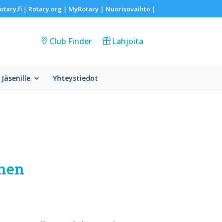
otary.fi
Rotary.org
MyRotary |
Nuorisovaihto
|
|
|
Club Finder
Lahjoita
Jäsenille
Yhteystiedot
anen