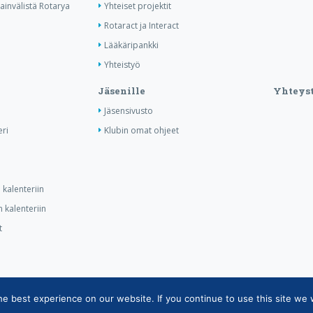
invälistä Rotarya
Yhteiset projektit
Rotaract ja Interact
Lääkäripankki
Yhteistyö
Jäsenille
Yhteyst
Jäsensivusto
ri
Klubin omat ohjeet
kalenteriin
 kalenteriin
t
 best experience on our website. If you continue to use this site we w
tietojärjestelmän tietosuojaseloste
|
Henkilötietojen käsittely Rotarytoiminnas