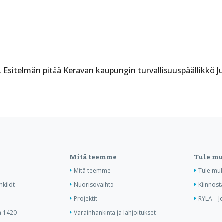
 Esitelmän pitää Keravan kaupungin turvallisuuspäällikkö J
Mitä teemme
Tule m
Mitä teemme
Tule mu
nkilöt
Nuorisovaihto
Kiinnost
Projektit
RYLA – J
ä 1420
Varainhankinta ja lahjoitukset