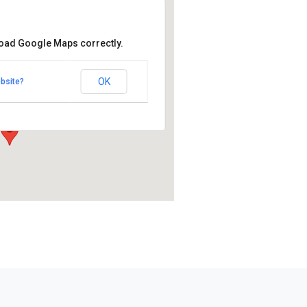
load Google Maps correctly.
Knights
ights
OK
bsite?
ari 1 - Kerava
mat