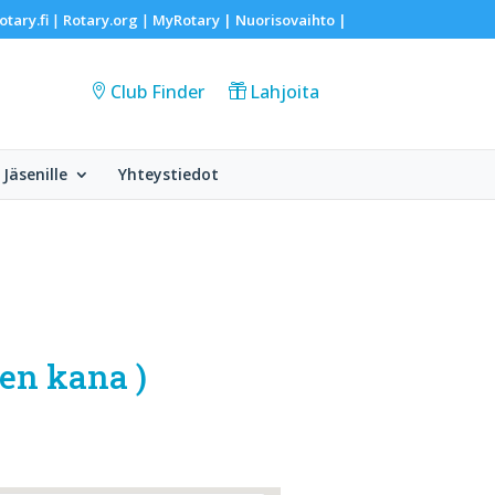
otary.fi
Rotary.org
MyRotary |
Nuorisovaihto
|
|
|
Club Finder
Lahjoita
Jäsenille
Yhteystiedot
nen kana )