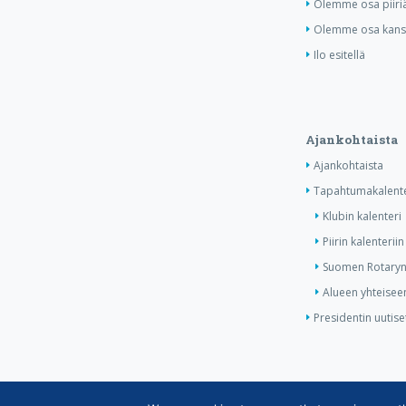
Olemme osa piiri
Olemme osa kansa
Ilo esitellä
Ajankohtaista
Ajankohtaista
Tapahtumakalente
Klubin kalenteri
Piirin kalenteriin
Suomen Rotaryn 
Alueen yhteiseen
Presidentin uutise