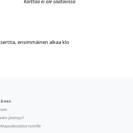
Karttaa ei ole saatavissa
nserttia, ensimmäinen alkaa klo
ukaan
kaan
aako jäsenyys?
ohtajuuskoulutus nuorille