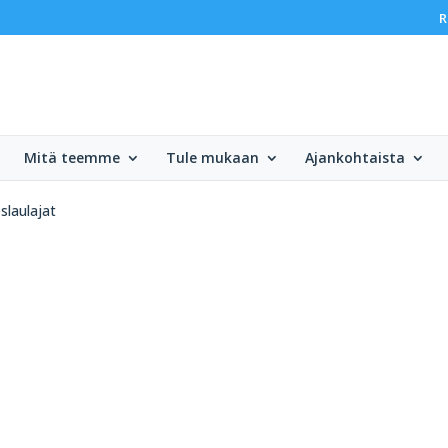
R
Mitä teemme
Tule mukaan
Ajankohtaista
slaulajat