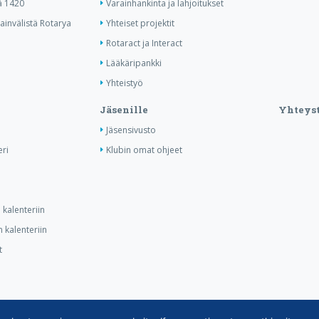
ä 1420
Varainhankinta ja lahjoitukset
invälistä Rotarya
Yhteiset projektit
Rotaract ja Interact
Lääkäripankki
Yhteistyö
Jäsenille
Yhteyst
Jäsensivusto
ri
Klubin omat ohjeet
kalenteriin
 kalenteriin
t