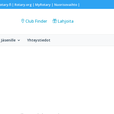
otary.fi
Rotary.org
MyRotary |
Nuorisovaihto
|
|
|
Club Finder
Lahjoita
Jäsenille
Yhteystiedot