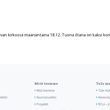
avan kirkossa maanantaina 18.12. Tuona iltana on kaksi ko
Mitä teemme
Tule m
Mitä teemme
Tule mu
nkilöt
Nuorisovaihto
Kiinnost
Projektit
RYLA – J