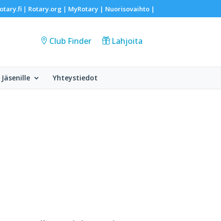
otary.fi
Rotary.org
MyRotary |
Nuorisovaihto
|
|
|
Club Finder
Lahjoita
Jäsenille
Yhteystiedot