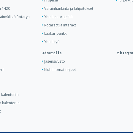
Projektit
RYLA – J
ä 1420
Varainhankinta ja lahjoitukset
invälistä Rotarya
Yhteiset projektit
Rotaract ja Interact
Lääkäripankki
Yhteistyö
Jäsenille
Yhteyst
Jäsensivusto
ri
Klubin omat ohjeet
kalenteriin
 kalenteriin
t