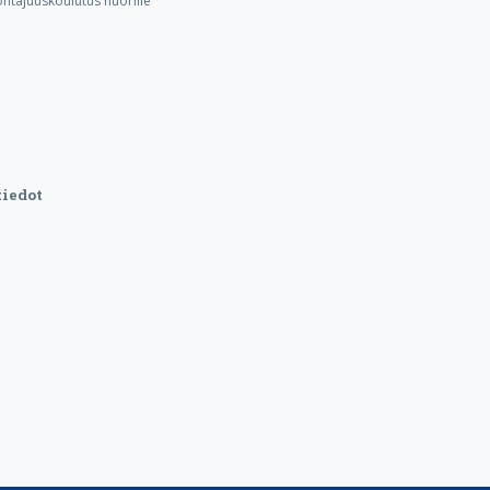
ohtajuuskoulutus nuorille
iedot