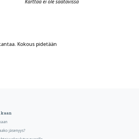
Karttaa ei ole saatavissa
 kantaa. Kokous pidetään
ukaan
kaan
aako jäsenyys?