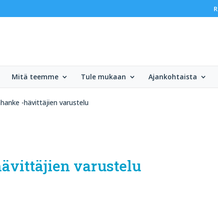
R
Mitä teemme
Tule mukaan
Ajankohtaista
hanke -hävittäjien varustelu
ävittäjien varustelu