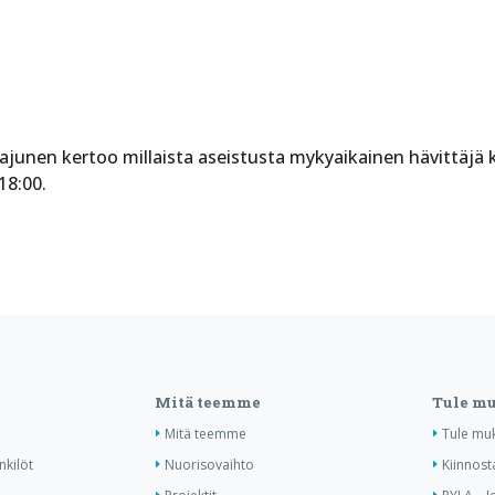
Pajunen kertoo millaista aseistusta mykyaikainen hävittäjä
18:00.
Mitä teemme
Tule m
Mitä teemme
Tule mu
nkilöt
Nuorisovaihto
Kiinnost