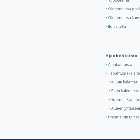
Vuositeema
Olemme osa piiri
Olemme osa kansa
Ilo esitellä
Ajankohtaista
Ajankohtaista
Tapahtumakalente
Klubin kalenteri
Piirin kalenteriin
Suomen Rotaryn 
Alueen yhteiseen
Presidentin uutise