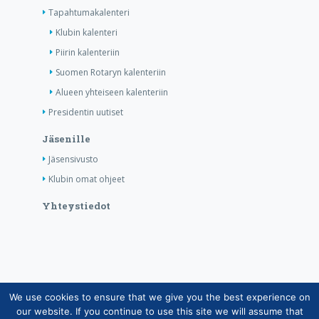
Tapahtumakalenteri
Klubin kalenteri
Piirin kalenteriin
Suomen Rotaryn kalenteriin
Alueen yhteiseen kalenteriin
Presidentin uutiset
Jäsenille
Jäsensivusto
Klubin omat ohjeet
Yhteystiedot
We use cookies to ensure that we give you the best experience on
Copyright © Suomen Rotarypalvelu ry 2026 |
our website. If you continue to use this site we will assume that
Jäsentietojärjestelmän tietosuojaseloste
|
Henkilötietojen