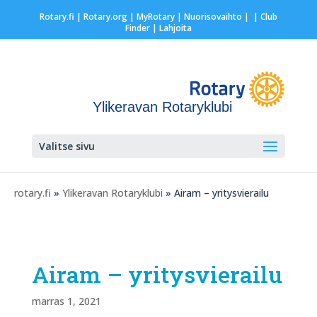
Rotary.fi
|
Rotary.org
|
MyRotary |
Nuorisovaihto
|
| Club
Finder
| Lahjoita
Ylikeravan Rotaryklubi
Valitse sivu
rotary.fi
»
Ylikeravan Rotaryklubi
» Airam – yritysvierailu
Airam – yritysvierailu
marras 1, 2021