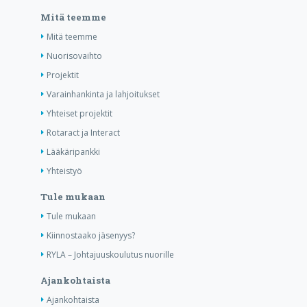
Mitä teemme
Mitä teemme
Nuorisovaihto
Projektit
Varainhankinta ja lahjoitukset
Yhteiset projektit
Rotaract ja Interact
Lääkäripankki
Yhteistyö
Tule mukaan
Tule mukaan
Kiinnostaako jäsenyys?
RYLA – Johtajuuskoulutus nuorille
Ajankohtaista
Ajankohtaista