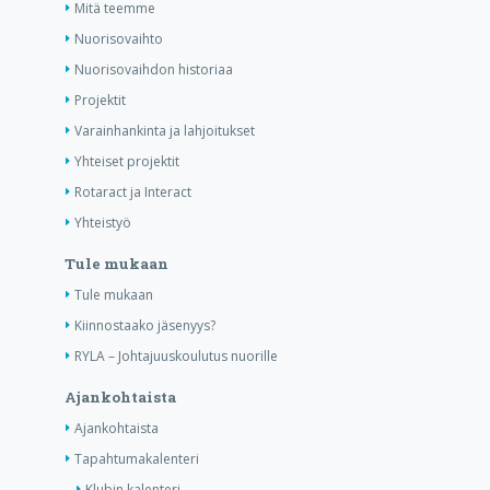
Mitä teemme
Nuorisovaihto
Nuorisovaihdon historiaa
Projektit
Varainhankinta ja lahjoitukset
Yhteiset projektit
Rotaract ja Interact
Yhteistyö
Tule mukaan
Tule mukaan
Kiinnostaako jäsenyys?
RYLA – Johtajuuskoulutus nuorille
Ajankohtaista
Ajankohtaista
Tapahtumakalenteri
Klubin kalenteri