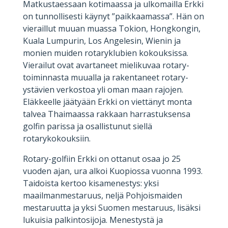
Matkustaessaan kotimaassa ja ulkomailla Erkki
on tunnollisesti käynyt ”paikkaamassa”. Hän on
vieraillut muuan muassa Tokion, Hongkongin,
Kuala Lumpurin, Los Angelesin, Wienin ja
monien muiden rotaryklubien kokouksissa.
Vierailut ovat avartaneet mielikuvaa rotary-
toiminnasta muualla ja rakentaneet rotary-
ystävien verkostoa yli oman maan rajojen.
Eläkkeelle jäätyään Erkki on viettänyt monta
talvea Thaimaassa rakkaan harrastuksensa
golfin parissa ja osallistunut siellä
rotarykokouksiin.
Rotary-golfiin Erkki on ottanut osaa jo 25
vuoden ajan, ura alkoi Kuopiossa vuonna 1993.
Taidoista kertoo kisamenestys: yksi
maailmanmestaruus, neljä Pohjoismaiden
mestaruutta ja yksi Suomen mestaruus, lisäksi
lukuisia palkintosijoja. Menestystä ja