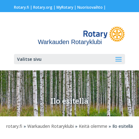
Rotary.fi
|
Rotary.org
|
MyRotary |
Nuorisovaihto
|
Warkauden Rotaryklubi
Valitse sivu
Ilo esitellä
rotary.fi
»
Warkauden Rotaryklubi
»
Keitä olemme
» Ilo esitellä