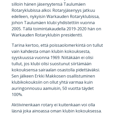
silloin hänen jäsenyytensä Taulumäen
Rotaryklubissa alkoi. Rotaryjäsenyys jatkuu
edelleen, nykyisin Warkauden Rotaryklubissa,
johon Taulumäen klubi yhdistettiin vuonna
2005. Tällä toimintakaudella 2019-2020 hän on
Warkauden Rotaryklubin presidentti.
Tarina kertoo, että poissaolomerkintä on tullut
vain kahdesta oman klubin kokouksesta,
syyskuussa vuonna 1969. Niitäkään ei olisi
tullut, jos klubi olisi suostunut siirtämään
kokouksensa sairaalan osastolla pidettäväksi.
Sen jälkeen Erkki Makkosen osallistuminen
klubikokouksiin on ollut yhtä varmaa kuin
auringonnousu aamuisin, 50 vuotta täydet
100%.
Aktiivinenkaan rotary ei kuitenkaan voi olla
läsnä joka ainoassa oman klubin kokouksessa.