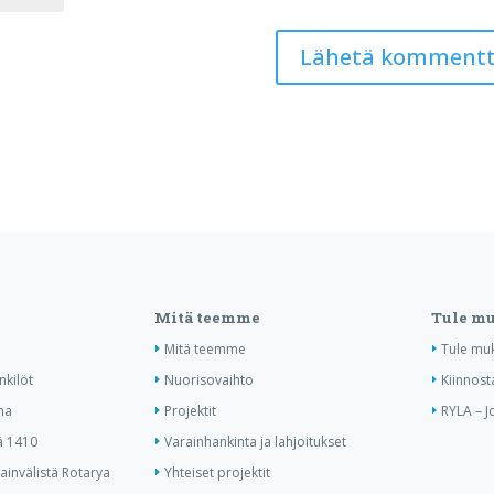
Mitä teemme
Tule m
Mitä teemme
Tule mu
nkilöt
Nuorisovaihto
Kiinnost
ma
Projektit
RYLA – J
ä 1410
Varainhankinta ja lahjoitukset
invälistä Rotarya
Yhteiset projektit