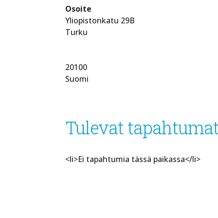
Osoite
Yliopistonkatu 29B
Turku
20100
Suomi
Tulevat tapahtuma
<li>Ei tapahtumia tässä paikassa</li>