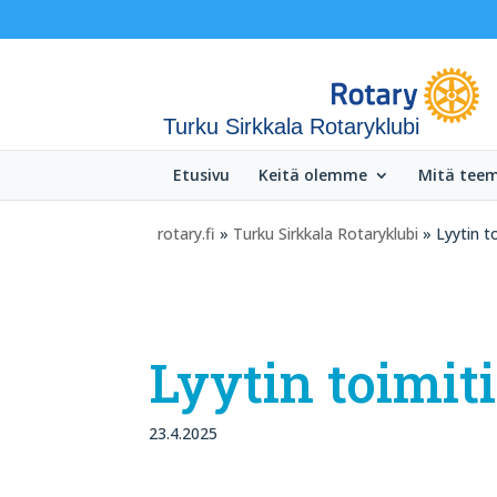
Turku Sirkkala Rotaryklubi
Etusivu
Keitä olemme
Mitä tee
rotary.fi
»
Turku Sirkkala Rotaryklubi
» Lyytin to
Lyytin toimiti
23.4.2025