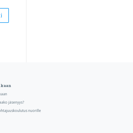
ukaan
kaan
aako jäsenyys?
ohtajuuskoulutus nuorille