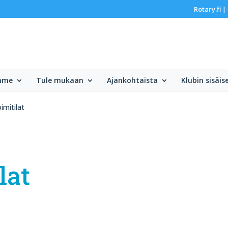
Rotary.fi
|
mme
Tule mukaan
Ajankohtaista
Klubin sisäis
imitilat
lat