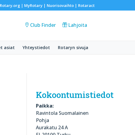
Rotary.org
MyRotary |
Nuorisovaihto
|
Rotaract
|
Club Finder
Lahjoita
et asiat
Yhteystiedot
Rotaryn sivuja
Kokoontumistiedot
Paikka:
Ravintola Suomalainen
Pohja
Aurakatu 24 A
FI-20100 Turku