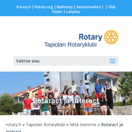
Rotary.fi
|
Rotary.org
|
MyRotary |
Nuorisovaihto
|
| Club
Finder
| Lahjoita
Tapiolan Rotaryklubi
Valitse sivu
Rotaract ja Interact
rotary.fi
»
Tapiolan Rotaryklubi
»
Mitä teemme
» Rotaract ja
Interact