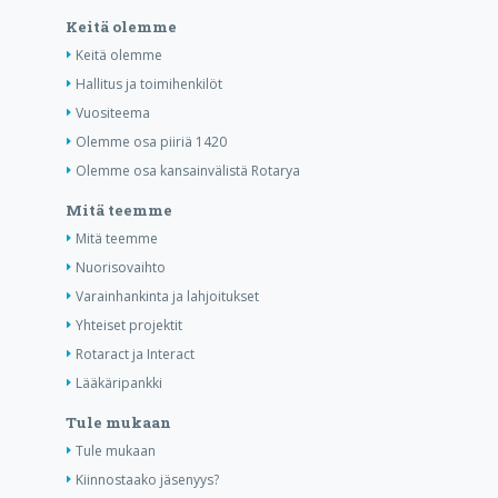
Keitä olemme
Keitä olemme
Hallitus ja toimihenkilöt
Vuositeema
Olemme osa piiriä 1420
Olemme osa kansainvälistä Rotarya
Mitä teemme
Mitä teemme
Nuorisovaihto
Varainhankinta ja lahjoitukset
Yhteiset projektit
Rotaract ja Interact
Lääkäripankki
Tule mukaan
Tule mukaan
Kiinnostaako jäsenyys?