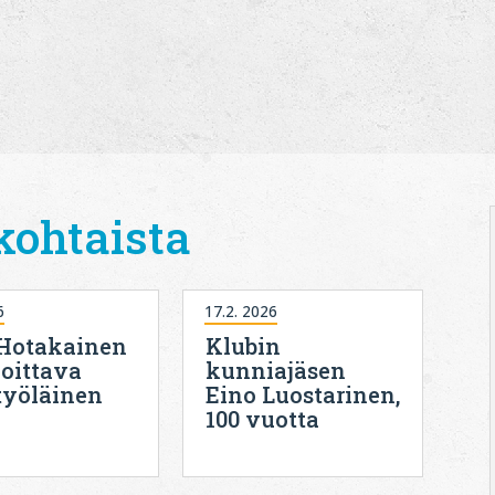
kohtaista
6
17.2. 2026
 Hotakainen
Klubin
joittava
kunniajäsen
työläinen
Eino Luostarinen,
100 vuotta