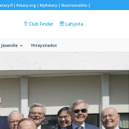
otary.fi
Rotary.org
MyRotary |
Nuorisovaihto
|
|
|
Club Finder
Lahjoita
Jäsenille
Yhteystiedot