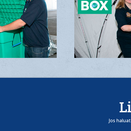
L
Jos halua