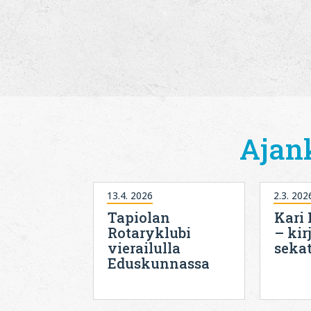
Ajan
13.4. 2026
2.3. 202
Tapiolan
Kari
Rotaryklubi
– kir
vierailulla
seka
Eduskunnassa